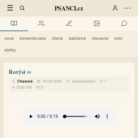
☰
⋯
PSANCI.cz
nová
komentovaná
čtená
založená
mluvená
mini
sbírky
Rorýsi
Chawwá
14.06.2020
básně
/
ostatní
7
1330 (19)
0