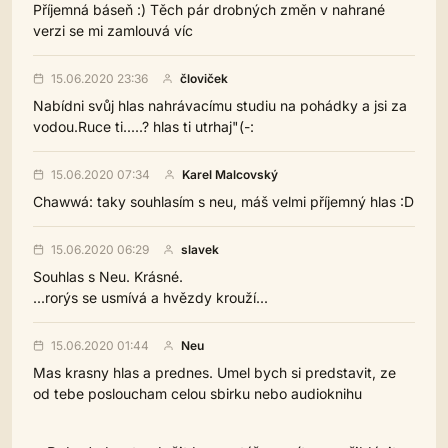
Příjemná báseň :) Těch pár drobných změn v nahrané
verzi se mi zamlouvá víc
15.06.2020 23:36
človiček
Nabídni svůj hlas nahrávacímu studiu na pohádky a jsi za
vodou.Ruce ti.....? hlas ti utrhaj"(-:
15.06.2020 07:34
Karel Malcovský
Chawwá: taky souhlasím s neu, máš velmi příjemný hlas :D
15.06.2020 06:29
slavek
Souhlas s Neu. Krásné.
...rorýs se usmívá a hvězdy krouží...
15.06.2020 01:44
Neu
Mas krasny hlas a prednes. Umel bych si predstavit, ze
od tebe posloucham celou sbirku nebo audioknihu