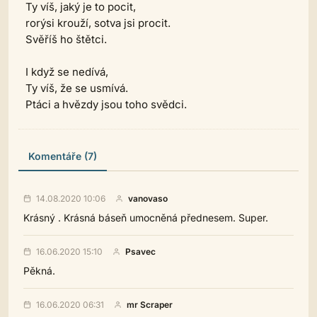
Ty víš, jaký je to pocit,
rorýsi krouží, sotva jsi procit.
Svěříš ho štětci.
I když se nedívá,
Ty víš, že se usmívá.
Ptáci a hvězdy jsou toho svědci.
Komentáře (7)
14.08.2020 10:06
vanovaso
Krásný . Krásná báseň umocněná přednesem. Super.
16.06.2020 15:10
Psavec
Pěkná.
16.06.2020 06:31
mr Scraper