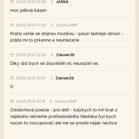
23.03.2023 10:26
JARKA
moc pěkná básen
29.05.2014 01:00
Devils_PIMP
Kratsi verše se stejnou muzikou - pouzi ladnejsi obrazi -
prijde mi to prkenne a neuhlazene
28.05.2014 22:20
Zdenek39
Díky rád bych se dozvěděl víc neurazím se.
28.05.2014 22:01
Zdenek39
D
26.05.2014 23:18
Devils_PIMP
Oddechová poezie - pro děti - kdybych to mrl brat z
nejskeho rekneme profesionalniho hlediska byl bych
nucen to rozcupovat/ ale me se proste nejak nechce