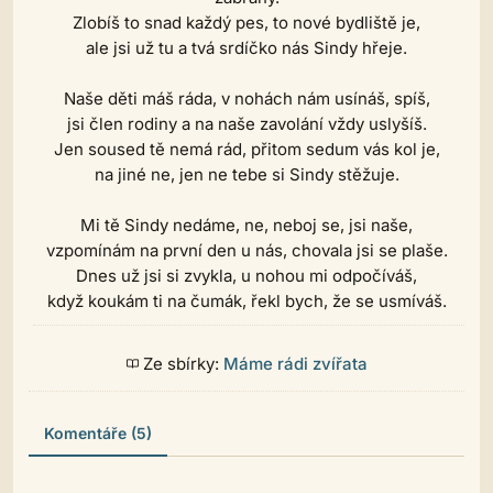
Zlobíš to snad každý pes, to nové bydliště je,
ale jsi už tu a tvá srdíčko nás Sindy hřeje.
Naše děti máš ráda, v nohách nám usínáš, spíš,
jsi člen rodiny a na naše zavolání vždy uslyšíš.
Jen soused tě nemá rád, přitom sedum vás kol je,
na jiné ne, jen ne tebe si Sindy stěžuje.
Mi tě Sindy nedáme, ne, neboj se, jsi naše,
vzpomínám na první den u nás, chovala jsi se plaše.
Dnes už jsi si zvykla, u nohou mi odpočíváš,
když koukám ti na čumák, řekl bych, že se usmíváš.
Ze sbírky:
Máme rádi zvířata
Komentáře (5)