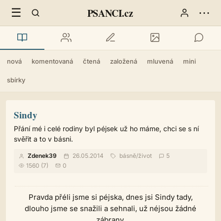
☰
⋯
PSANCI.cz
nová
komentovaná
čtená
založená
mluvená
mini
sbírky
Sindy
Přání mé i celé rodiny byl péjsek už ho máme, chci se s ní
svěřit a to v básni.
Zdenek39
26.05.2014
básně
/
život
5
1560 (7)
0
Pravda přéli jsme si péjska, dnes jsi Sindy tady,
dlouho jsme se snažili a sehnali, už néjsou žádné
zábrany.