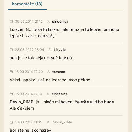
Komentáře (13)
30.03.2014 21:12
slnečnica
Lizzzie: No, bola to láska... ale teraz je to lepšie, omnoho
lepšie Lizzzie, naozaj! ;)
28.03.2014 23:04
Lizzzie
ach jo! je tak nějak drsně krásná...
16.03.2014 17:40
tomzes
Velmi uspokojujicí, ne legrace, moc pěkné...
16.03.2014 17:10
slnečnica
Devils_PIMP: jo... niečo mi hovorí, že ešte aj dlho bude.
Ale ďakujem
16.03.2014 11:05
Devils_PIMP
Boli stejne jako nazev