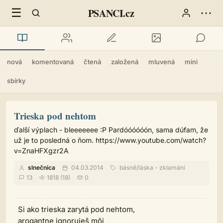
☰
⋯
PSANCI.cz
nová
komentovaná
čtená
založená
mluvená
mini
sbírky
Trieska pod nehtom
ďalší výplach - bleeeeeee :P Pardóóóóóón, sama dúfam, že
už je to posledná o ňom. https://www.youtube.com/watch?
v=ZnaHFXgzr2A
slnečnica
04.03.2014
básně
/
láska - zklamání
13
1818 (18)
0
Si ako trieska zarytá pod nehtom,
arogantne ignoruješ môj