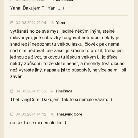
Yana: Ďakujem Ti, Yani... ;)
04.03.2014 21:04
Yana
vytěsnáš ho ze své mysli jedině někým jiným, stejně
milovaným, jiné náhražky fungovat nebudou, někdy je
snad lepší nepoznat tu velkou lásku, člověk pak nemá
nad čím bědovat, ale zase, je krásné to prožít, třeba jen
jednou za život, takovou tu lásku s velkým L, jo tříska
někdy způsobí i to že sleze nehet, a mnohdy trvá dlouho
než vyroste jiný, napsala jsi to působivě, nejvíce se mi líbil
závěr
04.03.2014 15:56
slnečnica
TheLivingCore: Ďakujem, tak to si nemálo vážim. :)
04.03.2014 14:42
TheLivingCore
no tak to se mi nemálo libí :)