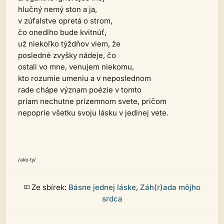
hlučný nemý ston a ja,
v zúfalstve opretá o strom,
čo onedlho bude kvitnúť,
už niekoľko týždňov viem, že
posledné zvyšky nádeje, čo
ostali vo mne, venujem niekomu,
kto rozumie umeniu a v neposlednom
rade chápe význam poézie v tomto
priam nechutne prízemnom svete, pričom
nepoprie všetku svoju lásku v jedinej vete.
/ako ty/
Ze sbírek:
Básne jednej láske
,
Záh(r)ada môjho
srdca