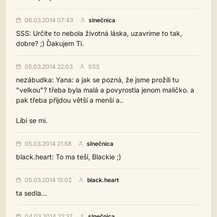
06.03.2014 07:43
slnečnica
SSS: Určite to nebola životná láska, uzavrime to tak,
dobre? ;) Ďakujem Ti.
05.03.2014 22:03
SSS
nezábudka: Yana: a jak se pozná, že jsme prožili tu
"velkou"? třeba byla malá a povyrostla jenom maličko. a
pak třeba přijdou větší a menší a..
Líbi se mi.
05.03.2014 21:58
slnečnica
black.heart: To ma teší, Blackie ;)
05.03.2014 15:02
black.heart
ta sedla...
04.03.2014 22:37
slnečnica