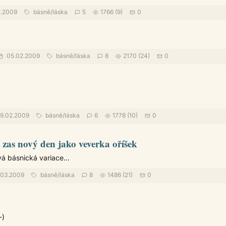
.2009
básně
/
láska
5
1766 (9)
0
05.02.2009
básně
/
láska
8
2170 (24)
0
9.02.2009
básně
/
láska
6
1778 (10)
0
 zas nový den jako veverka oříšek
á básnická variace...
.03.2009
básně
/
láska
8
1486 (21)
0
-)