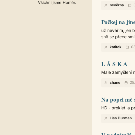
Všichni jsme Homér.
nevěrná
3
Počkej na jine
už nevěřím, jen bl
snít se přece smí.
katitek
08
L Á S K A
Malé zamyšlení na
shane
25
Na popel mě 
HD - prokletí a p
Liss Durman
V podzámčí..