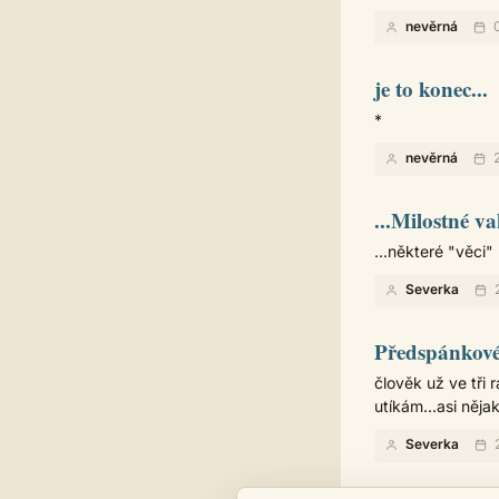
nevěrná
0
je to konec...
*
nevěrná
2
...Milostné v
...některé "věci
Severka
2
Předspánkové 
člověk už ve tři r
utíkám...asi něja
Severka
2