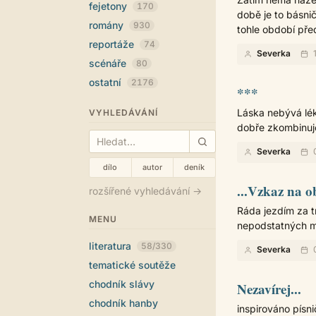
fejetony
170
době je to básnič
romány
930
tohle období před
reportáže
74
Severka
1
scénáře
80
ostatní
2176
***
Láska nebývá lék
VYHLEDÁVÁNÍ
dobře zkombinuje.
Severka
0
dílo
autor
deník
...Vzkaz na o
rozšířené vyhledávání →
Ráda jezdím za t
MENU
nepodstatných mal
literatura
58/330
Severka
0
tematické soutěže
chodník slávy
Nezavírej...
chodník hanby
inspirováno písnič