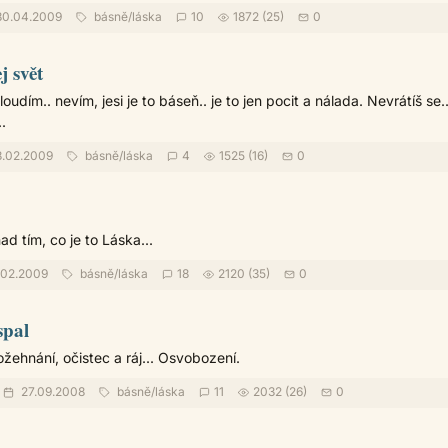
0.04.2009
básně
/
láska
10
1872 (25)
0
j svět
oudím.. nevím, jesi je to báseň.. je to jen pocit a nálada. Nevrátíš se.
.
.02.2009
básně
/
láska
4
1525 (16)
0
d tím, co je to Láska...
.02.2009
básně
/
láska
18
2120 (35)
0
spal
ožehnání, očistec a ráj... Osvobození.
27.09.2008
básně
/
láska
11
2032 (26)
0
.