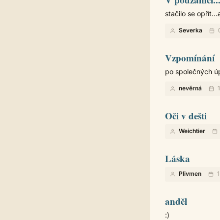
stačilo se opřít..
Severka
0
Vzpomínání
po společných úp
nevěrná
1
Oči v dešti
Weichtier
Láska
Plivmen
1
anděl
:)