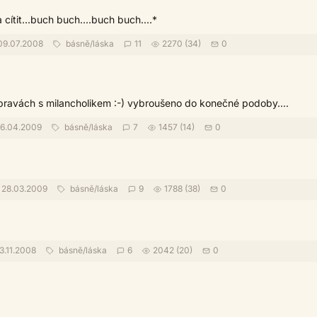
.a cítit...buch buch....buch buch....*
9.07.2008
básně
/
láska
11
2270 (34)
0
ravách s milancholikem :-) vybroušeno do konečné podoby....
6.04.2009
básně
/
láska
7
1457 (14)
0
28.03.2009
básně
/
láska
9
1788 (38)
0
3.11.2008
básně
/
láska
6
2042 (20)
0