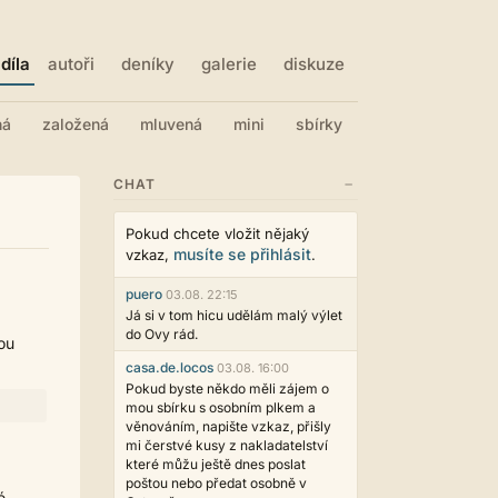
díla
autoři
deníky
galerie
diskuze
ná
založená
mluvená
mini
sbírky
−
CHAT
Pokud chcete vložit nějaký
musíte se přihlásit
vzkaz,
.
puero
03.08. 22:15
Já si v tom hicu udělám malý výlet
do Ovy rád.
ou
casa.de.locos
03.08. 16:00
Pokud byste někdo měli zájem o
mou sbírku s osobním plkem a
věnováním, napište vzkaz, přišly
mi čerstvé kusy z nakladatelství
které můžu ještě dnes poslat
poštou nebo předat osobně v
é