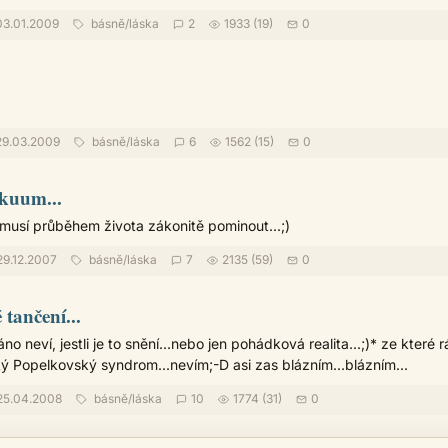
3.01.2009
básně
/
láska
2
1933 (19)
0
9.03.2009
básně
/
láska
6
1562 (15)
0
akuum...
" musí průběhem života zákonitě pominout...;)
9.12.2007
básně
/
láska
7
2135 (59)
0
tančení...
áno neví, jestli je to snění...nebo jen pohádková realita...;)* ze které 
ký Popelkovský syndrom...nevím;-D asi zas blázním...blázním...
5.04.2008
básně
/
láska
10
1774 (31)
0