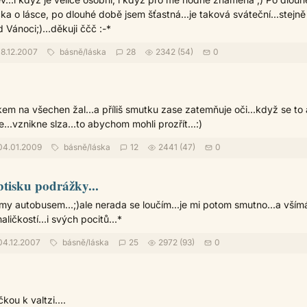
ka o lásce, po dlouhé době jsem šťastná...je taková sváteční...stejně
 Vánoci;)...děkuji ččč :-*
8.12.2007
básně
/
láska
28
2342 (54)
0
em na všechen žal...a příliš smutku zase zatemňuje oči...když se to 
..vznikne slza...to abychom mohli prozřít...:)
4.01.2009
básně
/
láska
12
2441 (47)
0
btisku podrážky...
my autobusem...;)ale nerada se loučím...je mi potom smutno...a vším
ičkostí...i svých pocitů...*
4.12.2007
básně
/
láska
25
2972 (93)
0
kou k valtzi....