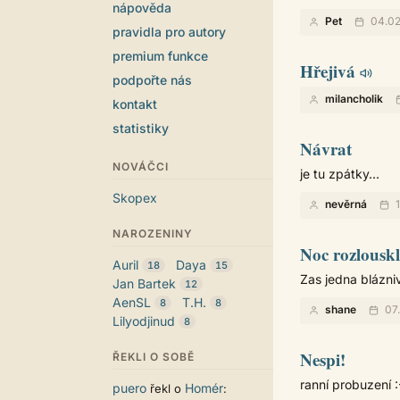
nápověda
Pet
04.02
pravidla pro autory
premium funkce
Hřejivá
podpořte nás
milancholik
kontakt
statistiky
Návrat
NOVÁČCI
je tu zpátky...
Skopex
nevěrná
1
NAROZENINY
Noc rozlouskl
Auril
Daya
18
15
Zas jedna blázniv
Jan Bartek
12
AenSL
T.H.
8
8
shane
07
Lilyodjinud
8
Nespi!
ŘEKLI O SOBĚ
ranní probuzení :
puero
Homér
řekl o
: