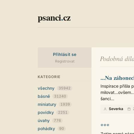
psanci
.
cz
Přihlásit se
Podobná díla
Registrovat
...Na záhonech
KATEGORIE
Inspirace přišla 
všechny
35942
milovat...ovšem.
básně
31240
šanci...
miniatury
1939
Severka
2
povídky
2251
úvahy
776
***
pohádky
90
Zatím nemá název