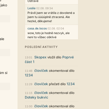
Ostravě
 jako
Leslie
02.08. 09:34
Právě jsem se vrátila z dovolené a
jsem tu úúúúplně ztracená. Ale
hezké, děkujeme!
casa.de.locos
02.08. 02:04
wow, toto je hodně nezvyk, ale
není to vůbec ošklivé
ale
Jarda468
31.07. 12:50
POSLEDNÍ AKTIVITY
Už i počet přečtení jde vidět,
reklama co zasahovala do chatu je
Skopex
Poprvé
vložil dílo
myslím také už v pořádku,
13:01
část 1
perfektní práce :)
Singularis
30.07. 06:19
človiček
okomentoval dílo
11:46
ám si
Líbí se mi tmavá varianta nového
1234
vzhledu. Na některých místech
jsou sice mezi prvky příliš velké
človiček
1234
přečetl dílo
11:29
mezery, ale když mě to bude štvát,
určitě to půjde upravit místním
človiček
okomentoval dílo
11:15
stylem... Celkově je styl dobře
Doteky bukvic
funkční a příjemný. Podvedl se.
puero
človiček
29.07. 11:53
okomentoval dílo
11:00