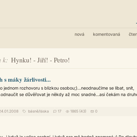
nová
komentovaná
čte
 k
Hynku! - Jiří! - Petro!
 s máky žárlivosti...
po jednom rozhovoru s blízkou osobou;)...neodnaučíme se líbat, snít,
..odnaučit se důvěřovat je někdy až moc snadné...asi čekám na druh
4.01.2008
básně
/
láska
17
1865 (43)
0
...i když je velice osobní, i když pro mě hodně znamená ;) Po dlouh