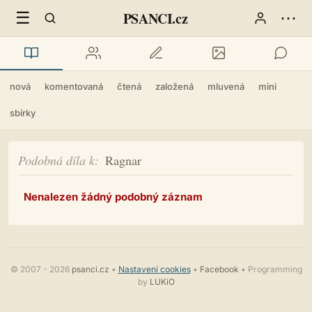
☰
⋯
PSANCI.cz
nová
komentovaná
čtená
založená
mluvená
mini
sbírky
Podobná díla k
Ragnar
Nenalezen žádný podobný záznam
© 2007 - 2026
psanci.cz
•
Nastavení cookies
•
Facebook
• Programming
by
LUKiO