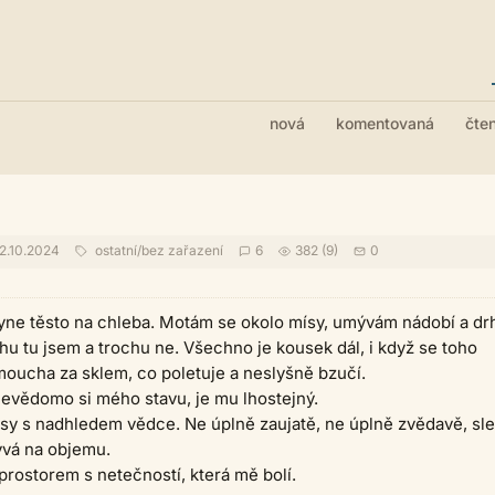
nová
komentovaná
čte
2.10.2024
ostatní
/
bez zařazení
6
382 (9)
0
yne těsto na chleba. Motám se okolo mísy, umývám nádobí a dr
hu tu jsem a trochu ne. Všechno je kousek dál, i když se toho
oucha za sklem, co poletuje a neslyšně bzučí.
nevědomo si mého stavu, je mu lhostejný.
sy s nadhledem vědce. Ne úplně zaujatě, ne úplně zvědavě, sle
ývá na objemu.
 prostorem s netečností, která mě bolí.