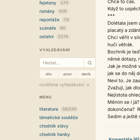
Chce to čas.
fejetony
170
Když to uspěch
romány
929
***
reportáže
74
Dolétala jsem 
scénáře
80
placatý a zdánl
ostatní
2176
Chci věřit v sí
hučí větrák.
VYHLEDÁVÁNÍ
Bochník je te
němé dotazy, n
Jak je možné v
jak se do něj 
dílo
autor
deník
Neví to. Je za
rozšířené vyhledávání →
Zvažují, jak dl
Nejistota ohl
MENU
Měním se i já?
literatura
dokončena? Rád
58/330
Sedím a ještě s
tématické soutěže
chodník slávy
chodník hanby
Komentáře (6)