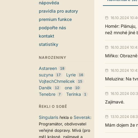
nápověda
pravidla pro autory
16.10.2024 10:4
premium funkce
Homér: Plánuju, 
podpořte nás
než mnohé jiné b
kontakt
statistiky
16.10.2024 10:4
Miňko: Obrazně
NAROZENINY
Astareen
18
16.10.2024 10:4
suzyna
Lyrie
17
16
Meluzina: Na tv
VojtechChmelicek
15
Daněk
one
12
10
16.10.2024 00:
Tenebre
Terinka
7
1
Zajímavé.
ŘEKLI O SOBĚ
13.10.2024 08:3
Singularis
Severak
řekla o
:
Programátor, obdivovatel
Mám dojem že ne
veřejné dopravy. Mívá (pro
mě) krásné, zajímavé a