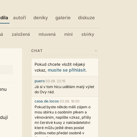
díla
autoři
deníky
galerie
diskuze
ná
založená
mluvená
mini
sbírky
−
CHAT
Pokud chcete vložit nějaký
musíte se přihlásit
vzkaz,
.
puero
03.08. 22:15
Já si v tom hicu udělám malý výlet
hnu
do Ovy rád.
casa.de.locos
03.08. 16:00
Pokud byste někdo měli zájem o
mou sbírku s osobním plkem a
dují
věnováním, napište vzkaz, přišly
mi čerstvé kusy z nakladatelství
které můžu ještě dnes poslat
poštou nebo předat osobně v