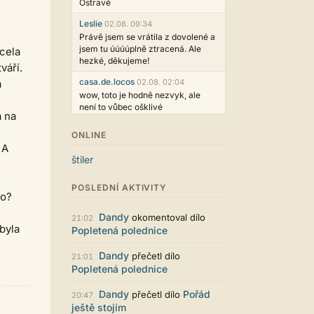
Ostravě
Leslie
02.08. 09:34
Právě jsem se vrátila z dovolené a
jsem tu úúúúplně ztracená. Ale
ocela
hezké, děkujeme!
váří.
casa.de.locos
a
02.08. 02:04
wow, toto je hodně nezvyk, ale
není to vůbec ošklivé
á na
Jarda468
31.07. 12:50
ONLINE
Už i počet přečtení jde vidět,
 A
reklama co zasahovala do chatu je
štiler
myslím také už v pořádku,
perfektní práce :)
POSLEDNÍ AKTIVITY
vo?
Singularis
30.07. 06:19
Líbí se mi tmavá varianta nového
Dandy
okomentoval dílo
21:02
vzhledu. Na některých místech
byla
Popletená polednice
jsou sice mezi prvky příliš velké
mezery, ale když mě to bude štvát,
Dandy
přečetl dílo
21:01
určitě to půjde upravit místním
Popletená polednice
stylem... Celkově je styl dobře
funkční a příjemný. Podvedl se.
Dandy
Pořád
přečetl dílo
20:47
puero
29.07. 11:53
ještě stojím