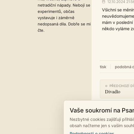
12.10.2024 21:5
netradiční nápady. Nebojí se
Všichni se měním
experimentů, občas
neuvědomujeme s
vystavuje i záměrně
mám v poslední d
nedopsaná díla. Dobře se mi
někdo vyláme zu
čte.
tisk
podobná d
← PŘEDCHOZÍ D
Divadlo
Vaše soukromí na Psa
Nezbytné cookies zajišťují přihl
obsah načteme jen s vaším souh
Podrobnosti o cookies