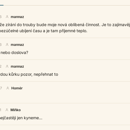
6
mannaz
že zírání do trouby bude moje nová oblíbená činnost. Je to zajímavěj
ezúčelné ubíjení času a je tam příjemné teplo.
3
mannaz
 nebo doslova?
2
mannaz
rdou kůrku pozor, nepřehnat to
37
Homér
1
Miňko
jčastěji jen kyneme...