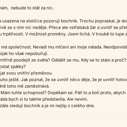
ám, nebude to stát za nic.
a usazena na stoličce pozoruji bochník. Trochu popraskal, je d
ivě se s ním nic neděje. Přece ale vstřebává žár a uvnitř se přet
lu trpělivosti. V možnost proměny. Jsem tichá. V troubě to lupe 
ď má společnost. Nevadí mu mlčení ani moje nálada. Neodpovíd
ijak ho však nepobuřují.
nitřně poodejít ze světa? Oddálit se mu. Kdy se to stalo a proč?
dostat zpátky?
ujat svou vnitřní přeměnou.
ouho ještě. Jak poznat, že se uvnitř něco děje, že je uvnitř hoto
edně toho mě zaměstnává.
 Mám tuhle schopnost? Dopékam se. Pálí to a bolí proto, abych 
a bych si to takhle představila. Ale nevím.
tále sleduji bochník a je mi nejlíp z celého dne.