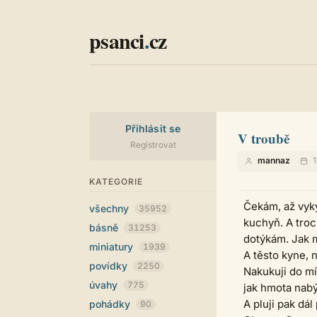
psanci
.
cz
Přihlásit se
V troubě
Registrovat
mannaz
1
KATEGORIE
Čekám, až vyk
všechny
35952
kuchyň. A troc
básně
31253
dotýkám. Jak m
miniatury
1939
A těsto kyne, 
povídky
2250
Nakukuji do mí
úvahy
775
jak hmota nab
A pluji pak dál
pohádky
90