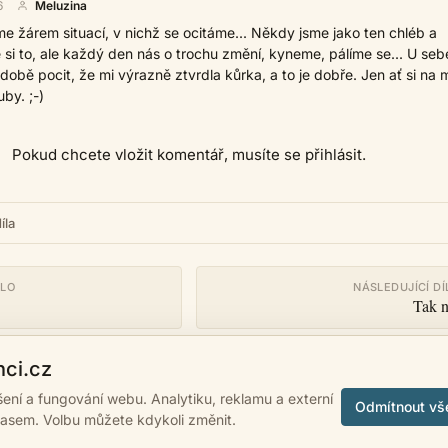
6
Meluzina
e žárem situací, v nichž se ocitáme... Někdy jsme jako ten chléb a
i to, ale každý den nás o trochu změní, kyneme, pálíme se... U seb
obě pocit, že mi výrazně ztvrdla kůrka, a to je dobře. Jen ať si na 
by. ;-)
Pokud chcete vložit komentář, musíte se přihlásit.
íla
ÍLO
NÁSLEDUJÍCÍ DÍ
Tak n
nci.cz
ášení a fungování webu. Analytiku, reklamu a externí
Odmítnout vš
lasem. Volbu můžete kdykoli změnit.