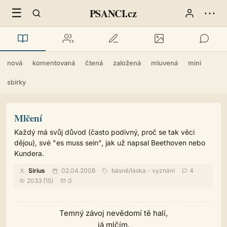
☰
⋯
PSANCI.cz
nová
komentovaná
čtená
založená
mluvená
mini
sbírky
Mlčení
Každý má svůj důvod (často podivný, proč se tak věci
dějou), své "es muss sein", jak už napsal Beethoven nebo
Kundera.
Sirius
02.04.2008
básně
/
láska - vyznání
4
2033 (15)
0
Temný závoj nevědomí tě halí,
já mlčím.