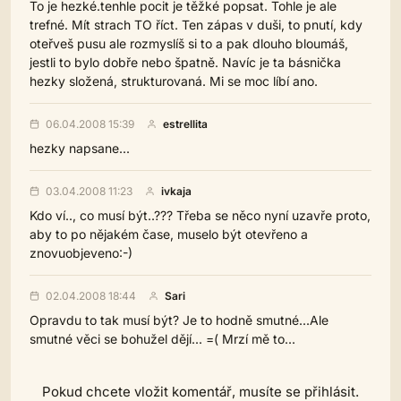
To je hezké.tenhle pocit je těžké popsat. Tohle je ale
trefné. Mít strach TO říct. Ten zápas v duši, to pnutí, kdy
oteřveš pusu ale rozmyslíš si to a pak dlouho bloumáš,
jestli to bylo dobře nebo špatně. Navíc je ta básnička
hezky složená, strukturovaná. Mi se moc líbí ano.
06.04.2008 15:39
estrellita
hezky napsane...
03.04.2008 11:23
ivkaja
Kdo ví.., co musí být..??? Třeba se něco nyní uzavře proto,
aby to po nějakém čase, muselo být otevřeno a
znovuobjeveno:-)
02.04.2008 18:44
Sari
Opravdu to tak musí být? Je to hodně smutné...Ale
smutné věci se bohužel dějí... =( Mrzí mě to...
Pokud chcete vložit komentář, musíte se přihlásit.