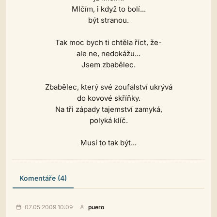
Mlčím, i když to bolí...
být stranou.
Tak moc bych ti chtěla říct, že-
ale ne, nedokážu...
Jsem zbabělec.
Zbabělec, který své zoufalství ukrývá
do kovové skříňky.
Na tři západy tajemství zamyká,
polyká klíč.
Musí to tak být...
Komentáře (4)
07.05.2009 10:09
puero