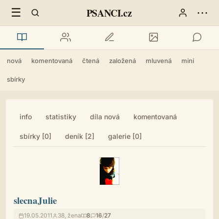
☰
⋯
PSANCI.cz
nová
komentovaná
čtená
založená
mluvená
mini
sbírky
info
statistiky
díla nová
komentovaná
sbírky [0]
deník [2]
galerie [0]
slecnaJulie
19.05.2011
38, žena
8
16
/
27