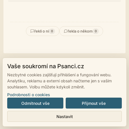
řekli o ní
řekla o někom
0
0
Vaše soukromí na Psanci.cz
© 2007 - 2026
psanci.cz
•
Nastavení cookies
•
Facebook
• Programming
Nezbytné cookies zajišťují přihlášení a fungování webu.
by
LUKiO
Analytiku, reklamu a externí obsah načteme jen s vaším
souhlasem. Volbu můžete kdykoli změnit.
Podrobnosti o cookies
Odmítnout vše
Přijmout vše
Nastavit