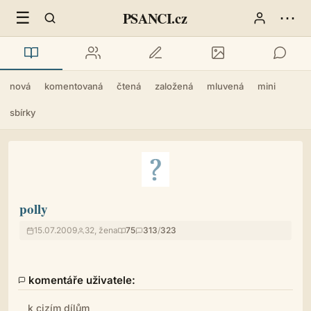
☰
⋯
PSANCI.cz
nová
komentovaná
čtená
založená
mluvená
mini
sbírky
polly
15.07.2009
32, žena
75
313
/
323
komentáře uživatele:
k cizím dílům