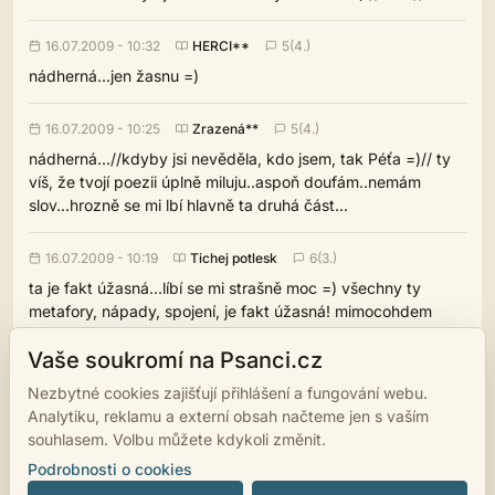
16.07.2009 - 10:32
HERCI**
5(4.)
nádherná...jen žasnu =)
16.07.2009 - 10:25
Zrazená**
5(4.)
nádherná...//kdyby jsi nevěděla, kdo jsem, tak Péťa =)// ty
víš, že tvojí poezii úplně miluju..aspoň doufám..nemám
slov...hrozně se mi lbí hlavně ta druhá část...
16.07.2009 - 10:19
Tichej potlesk
6(3.)
ta je fakt úžasná...líbí se mi strašně moc =) všechny ty
metafory, nápady, spojení, je fakt úžasná! mimocohdem
děkuju za komentář, nevěděla jsem, žemůžu přidat jen
Vaše soukromí na Psanci.cz
jedno dílko za den, chtěla jsem vás zahltit, ale musím to
přidávat potupně no...
Nezbytné cookies zajišťují přihlášení a fungování webu.
Analytiku, reklamu a externí obsah načteme jen s vaším
souhlasem. Volbu můžete kdykoli změnit.
‹
›
1
…
12
13
14
15
16
Podrobnosti o cookies