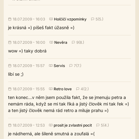
18.07.2009 - 16:03
Holčičí vzpomínky
5(5.)
je krásná =) píšeš fakt úžasně =)
18.07.2009 - 16:00
Nevěra
9(8.)
wow =) taky dobrá
18.07.2009 - 15:57
Servis
7(7.)
líbí se ;)
18.07.2009 - 15:55
Retro love
4(2.)
ten konec...v něm jsem použila fakt, že se jmenuju petra a
nemám ráda, když se mi tak říká a jistý člověk mi tak řek =)
a ten jistý člověk nemá rád retro a miluje prahu =)
18.07.2009 - 12:53
prosit je zvlastni pocit
5(4.)
je nádherná, ale šíleně smutná a zoufalá =(