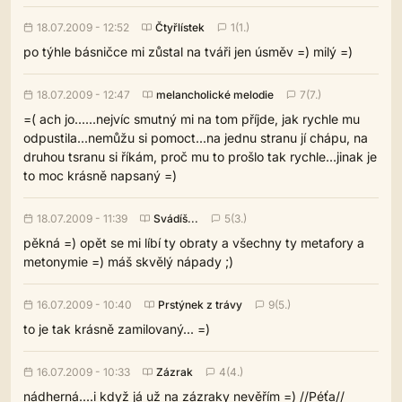
18.07.2009 - 12:52
Čtyřlístek
1(1.)
po týhle básničce mi zůstal na tváři jen úsměv =) milý =)
18.07.2009 - 12:47
melancholické melodie
7(7.)
=( ach jo......nejvíc smutný mi na tom příjde, jak rychle mu
odpustila...nemůžu si pomoct...na jednu stranu jí chápu, na
druhou tsranu si říkám, proč mu to prošlo tak rychle...jinak je
to moc krásně napsaný =)
18.07.2009 - 11:39
Svádíš...
5(3.)
pěkná =) opět se mi líbí ty obraty a všechny ty metafory a
metonymie =) máš skvělý nápady ;)
16.07.2009 - 10:40
Prstýnek z trávy
9(5.)
to je tak krásně zamilovaný... =)
16.07.2009 - 10:33
Zázrak
4(4.)
nádherná....i když já už na zázraky nevěřím =) //Péťa//