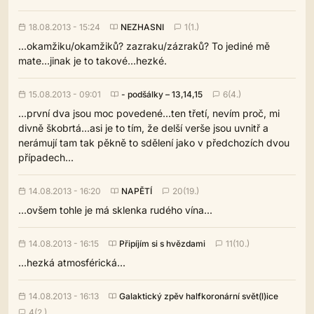
18.08.2013 - 15:24
NEZHASNI
1(1.)
...okamžiku/okamžiků? zazraku/zázraků? To jediné mě
mate...jinak je to takové...hezké.
15.08.2013 - 09:01
- podšálky – 13,14,15
6(4.)
...první dva jsou moc povedené...ten třetí, nevím proč, mi
divně škobrtá...asi je to tím, že delší verše jsou uvnitř a
nerámují tam tak pěkně to sdělení jako v předchozích dvou
případech...
14.08.2013 - 16:20
NAPĚTÍ
20(19.)
...ovšem tohle je má sklenka rudého vína...
14.08.2013 - 16:15
Připíjím si s hvězdami
11(10.)
...hezká atmosférická...
14.08.2013 - 16:13
Galaktický zpěv halfkoronární svět(l)ice
4(2.)