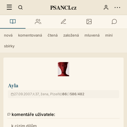
☰
⋯
PSANCI.cz
nová
komentovaná
čtená
založená
mluvená
mini
sbírky
Ayla
27.09.2007
37, žena, Plzeň
86
586
/
482
komentáře uživatele:
k cizím dílům