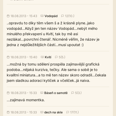
18.08.2013 - 15:43
Vodopád
12(10.)
..opravdu to díky těm všem š a ž krásně plyne..jako
vodopád...Když jen ten název Vodopád...nebýt mého
minulého překvapení u Kvítí, tak by mě asi
nezlákal...povrchní čtenář. Nicméně věřím, že název je
jedna z nejdůležitějších částí...musí upoutat :)
18.08.2013 - 15:40
Kvítí
5(5.)
...možná by tomu sdělení prospěla zajímavější grafická
podoba...nějaká kurzíva, tečky. Ale sama o sobě je to
kvalitní miniatura...a to mě ten název skoro odradil...čekala
jsem sladkou adoraci kytiček a včeliček..já naiva.
18.08.2013 - 15:33
Báseň o samotě
5(3.)
...zajímavá momentka.
18.08.2013 - 15:33
dech na skle
17(11.)