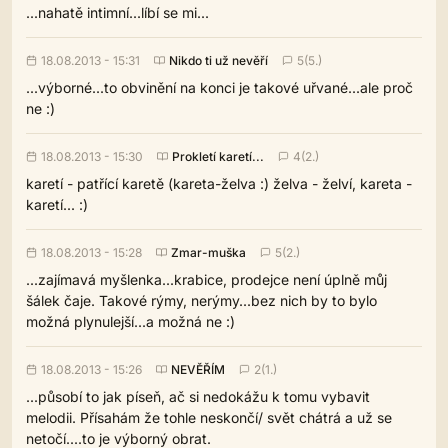
...nahatě intimní...líbí se mi...
18.08.2013 - 15:31
Nikdo ti už nevěří
5(5.)
...výborné...to obvinění na konci je takové uřvané...ale proč
ne :)
18.08.2013 - 15:30
Prokletí karetí...
4(2.)
karetí - patřící karetě (kareta-želva :) želva - želví, kareta -
karetí... :)
18.08.2013 - 15:28
Zmar-muška
5(2.)
...zajímavá myšlenka...krabice, prodejce není úplně můj
šálek čaje. Takové rýmy, nerýmy...bez nich by to bylo
možná plynulejší...a možná ne :)
18.08.2013 - 15:26
NEVĚŘÍM
2(1.)
...působí to jak píseň, ač si nedokážu k tomu vybavit
melodii. Přísahám že tohle neskončí/ svět chátrá a už se
netočí....to je výborný obrat.