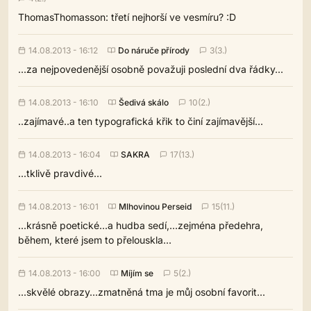
ThomasThomasson: třetí nejhorší ve vesmíru? :D
14.08.2013 - 16:12
Do náruče přírody
3(3.)
...za nejpovedenější osobně považuji poslední dva řádky...
14.08.2013 - 16:10
Šedivá skálo
10(2.)
..zajímavé..a ten typografická křik to činí zajímavější...
14.08.2013 - 16:04
SAKRA
17(13.)
...tklivě pravdivé...
14.08.2013 - 16:01
Mlhovinou Perseid
15(11.)
...krásně poetické...a hudba sedí,...zejména předehra,
během, které jsem to přelouskla...
14.08.2013 - 16:00
Míjím se
5(2.)
...skvělé obrazy...zmatněná tma je můj osobní favorit...