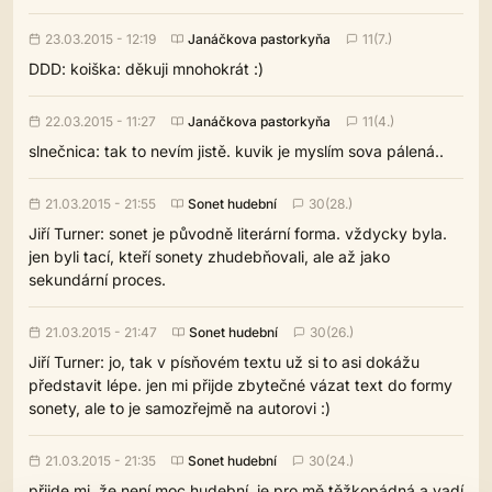
23.03.2015 - 12:19
Janáčkova pastorkyňa
11(7.)
DDD: koiška: děkuji mnohokrát :)
22.03.2015 - 11:27
Janáčkova pastorkyňa
11(4.)
slnečnica: tak to nevím jistě. kuvik je myslím sova pálená..
21.03.2015 - 21:55
Sonet hudební
30(28.)
Jiří Turner: sonet je původně literární forma. vždycky byla.
jen byli tací, kteří sonety zhudebňovali, ale až jako
sekundární proces.
21.03.2015 - 21:47
Sonet hudební
30(26.)
Jiří Turner: jo, tak v písňovém textu už si to asi dokážu
představit lépe. jen mi přijde zbytečné vázat text do formy
sonety, ale to je samozřejmě na autorovi :)
21.03.2015 - 21:35
Sonet hudební
30(24.)
přijde mi, že není moc hudební. je pro mě těžkopádná a vadí