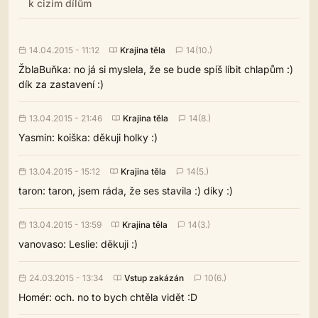
k cizím dílům
14.04.2015 - 11:12
Krajina těla
14(10.)
ŽblaBuňka: no já si myslela, že se bude spíš líbit chlapům :)
dík za zastavení :)
13.04.2015 - 21:46
Krajina těla
14(8.)
Yasmin: koiška: děkuji holky :)
13.04.2015 - 15:12
Krajina těla
14(5.)
taron: taron, jsem ráda, že ses stavila :) díky :)
13.04.2015 - 13:59
Krajina těla
14(3.)
vanovaso: Leslie: děkuji :)
24.03.2015 - 13:34
Vstup zakázán
10(6.)
Homér: och. no to bych chtěla vidět :D