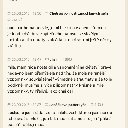
23.03.2015 - 12:56
Chutnáš po lítosti zmuchlaných peřin
24(17.)
ouu. nádherná poezie, je mi blízká obsahem i formou.
jednoduchá, bez zbytečného patosu, se skvělými
metaforami a obraty. zakládám. chci se k ní ještě někdy
vrátit :)
23.03.2015 - 12:47
chai
8(6.)
milá. mám ráda nostalgii a vzpomínání na dětství. právě
nedávno jsem přemýšlela nad tím, že moje nejranější
vzpomínky souvisí téměř výhradně s traumaty a že to je
podivné. musíme si více připomínat ty krásné a milé
vzpomínky. ty hřejivé, jako chai čaj.
23.03.2015 - 12:37
Janáčkova pastorkyňa
11(9.)
Leslie: to jsem ráda, že ta naléhavost, kterou jsem se do
toho snažila vložit, jde tak moc cítit a není to jen "pěkná
báseň". děkuji moc.