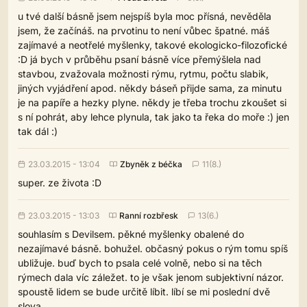
u tvé další básně jsem nejspíš byla moc přísná, nevěděla
jsem, že začínáš. na prvotinu to není vůbec špatné. máš
zajímavé a neotřelé myšlenky, takové ekologicko-filozofické
:D já bych v průběhu psaní básně více přemýšlela nad
stavbou, zvažovala možnosti rýmu, rytmu, počtu slabik,
jiných vyjádření apod. někdy báseň přijde sama, za minutu
je na papíře a hezky plyne. někdy je třeba trochu zkoušet si
s ní pohrát, aby lehce plynula, tak jako ta řeka do moře :) jen
tak dál :)
23.03.2015 - 13:04
Zbyněk z béčka
11(8.)
super. ze života :D
23.03.2015 - 13:03
Ranní rozbřesk
13(6.)
souhlasím s Devilsem. pěkné myšlenky obalené do
nezajímavé básně. bohužel. občasný pokus o rým tomu spíš
ubližuje. buď bych to psala celé volně, nebo si na těch
rýmech dala víc záležet. to je však jenom subjektivní názor.
spoustě lidem se bude určitě líbit. líbí se mi poslední dvě
slova.