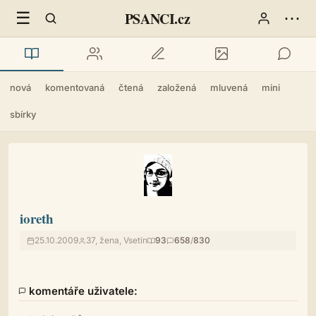
☰
⋯
PSANCI.cz
nová
komentovaná
čtená
založená
mluvená
mini
sbírky
ioreth
25.10.2009
37, žena, Vsetín
93
658
/
830
komentáře uživatele: