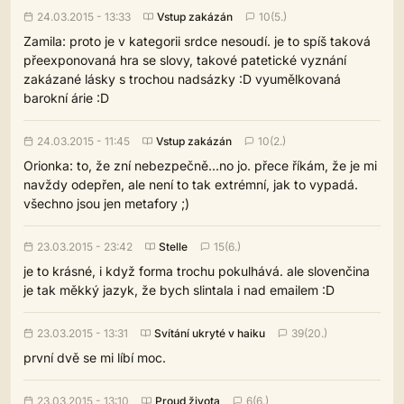
24.03.2015 - 13:33
Vstup zakázán
10(5.)
Zamila: proto je v kategorii srdce nesoudí. je to spíš taková
přeexponovaná hra se slovy, takové patetické vyznání
zakázané lásky s trochou nadsázky :D vyumělkovaná
barokní árie :D
24.03.2015 - 11:45
Vstup zakázán
10(2.)
Orionka: to, že zní nebezpečně...no jo. přece říkám, že je mi
navždy odepřen, ale není to tak extrémní, jak to vypadá.
všechno jsou jen metafory ;)
23.03.2015 - 23:42
Stelle
15(6.)
je to krásné, i když forma trochu pokulhává. ale slovenčina
je tak měkký jazyk, že bych slintala i nad emailem :D
23.03.2015 - 13:31
Svítání ukryté v haiku
39(20.)
první dvě se mi líbí moc.
23.03.2015 - 13:10
Proud života
6(6.)