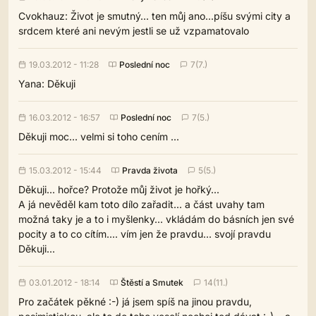
Cvokhauz: Život je smutný... ten můj ano...píšu svými city a
srdcem které ani nevým jestli se už vzpamatovalo
19.03.2012 - 11:28
Poslední noc
7(7.)
Yana: Děkuji
16.03.2012 - 16:57
Poslední noc
7(5.)
Děkuji moc... velmi si toho cením ...
15.03.2012 - 15:44
Pravda života
5(5.)
Děkuji... hořce? Protože můj život je hořký...
A já nevěděl kam toto dílo zařadit... a část uvahy tam
možná taky je a to i myšlenky... vkládám do básních jen své
pocity a to co cítím.... vím jen že pravdu... svojí pravdu
Děkuji...
03.01.2012 - 18:14
Štěstí a Smutek
14(11.)
Pro začátek pěkné :-) já jsem spíš na jinou pravdu,