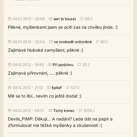
06.01.2013 - 22:09
sen (o touze)
5(5.)
Pěkné, myšlenkami jsem se ocitl zas na chvilku jinde. :)
06.01.2013 - 22:04
ve svobodě uvězněná
9(1.)
Zajímavé hluboké zamyšlení, pěkné :)
09.10.2012 - 19:45
Při podzimu
2(1.)
Zajímavá přirovnání, .... pěkné :)
08.10.2012 - 21:12
Epitaf
12(7.)
Mě se to líbí.. nevím co ještě dodat :)
06.10.2012 - 09:57
Tichý konec
10(10.)
Devils_PIMP: Děkuji... A nadání? Leda dát na papír a
zformulovat mé těžké myšlenky a zkušenosti :(