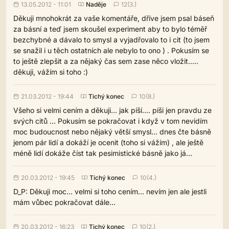
13.05.2012 - 11:01
Naděje
12(3.)
Děkuji mnohokrát za vaše komentáře, dříve jsem psal báseň
za básní a teď jsem skoušel experiment aby to bylo téměř
bezchybné a dávalo to smysl a vyjadřovalo to i cit (to jsem
se snažil i u těch ostatních ale nebylo to ono ) . Pokusím se
to ještě zlepšit a za nějaký čas sem zase něco vložit.....
děkuji, vážím si toho :)
21.03.2012 - 19:44
Tichý konec
10(8.)
Všeho si velmi cením a děkuji... jak píší.... píši jen pravdu ze
svých citů ... Pokusím se pokračovat i když v tom nevidím
moc budoucnost nebo nějaký větší smysl... dnes čte básně
jenom pár lidí a dokáží je ocenit (toho si vážím) , ale ještě
méně lidí dokáže číst tak pesimistické básně jako já...
20.03.2012 - 19:45
Tichý konec
10(4.)
D_P: Děkuji moc... velmi si toho cením... nevím jen ale jestli
mám vůbec pokračovat dále...
20.03.2012 - 16:23
Tichý konec
10(2.)