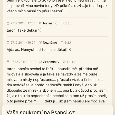
pesimistickou, ale to do toho veselí nechci ted dávat :-) ...a
inspiroval? Mno nevím tedy :-D pěkné ale :-) ...je to asi opak
všech mích básní co píšu i názorů...
27.12.2011 - 17:04
Neznámo
6(4.)
taron: Také děkuji :-)
27.12.2011 - 16:24
Neznámo
6(2.)
Ajdalas: Nemyslím si to ... ale děkuji :-)
06.12.2011 - 18:12
Vzpomínky
11(11.)
taron: prosím nechci to řešit... opustila mě, předtím mě
milovala a slibovala a já také že navždy a že mě bude
milovat a nikdy nepřestane.... přestala však a já jsem se s
tím nedokázal a pořád nedokážu smířit i když je to už
dlooouho že mi řekla sbohem ..... ona byla důvod proč jsem
žil, ale to ikdo nepochopí a nechci se o tom už prosím bavit,
o to jediné prosím....... děkuji... už jsem nepíšu ani moc svá
díla protože už znám vaše reakce, lidé mají radši
Vaše soukromí na Psanci.cz
optimistickou četbu a básně radosti, e smutku a plné