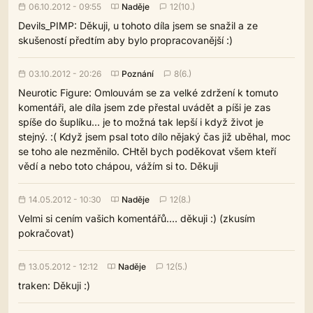
06.10.2012 - 09:55
Naděje
12(10.)
Devils_PIMP: Děkuji, u tohoto díla jsem se snažil a ze
skušeností předtím aby bylo propracovanější :)
03.10.2012 - 20:26
Poznání
8(6.)
Neurotic Figure: Omlouvám se za velké zdržení k tomuto
komentáři, ale díla jsem zde přestal uvádět a píši je zas
spíše do šuplíku... je to možná tak lepší i když život je
stejný. :( Když jsem psal toto dílo nějaký čas již uběhal, moc
se toho ale nezměnilo. CHtěl bych poděkovat všem kteří
vědí a nebo toto chápou, vážím si to. Děkuji
14.05.2012 - 10:30
Naděje
12(8.)
Velmi si cením vašich komentářů.... děkuji :) (zkusím
pokračovat)
13.05.2012 - 12:12
Naděje
12(5.)
traken: Děkuji :)