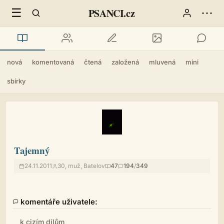
☰
⋯
PSANCI.cz
nová
komentovaná
čtená
založená
mluvená
mini
sbírky
Tajemný
24.11.2011
30, muž, Batelov
47
194
/
349
komentáře uživatele:
k cizím dílům