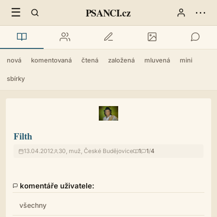
☰
⋯
PSANCI.cz
nová
komentovaná
čtená
založená
mluvená
mini
sbírky
Filth
13.04.2012
30, muž, České Budějovice
1
1
/
4
komentáře uživatele:
všechny