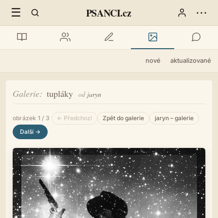
☰
⋯
PSANCI.cz
nové
aktualizované
Galerie
tupláky
od
jaryn
obrázek 1 / 3
← Předchozí
Zpět do galerie
jaryn – galerie
Další →