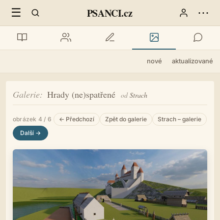
☰
⋯
PSANCI.cz
nové
aktualizované
Galerie
Hrady (ne)spatřené
od
Strach
obrázek 4 / 6
← Předchozí
Zpět do galerie
Strach – galerie
Další →