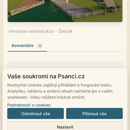
Hmotová rekonstukce - Žebrák
Komentáře
0
Vaše soukromí na Psanci.cz
Ještě nikdo nekomentoval.
Nezbytné cookies zajišťují přihlášení a fungování webu.
Analytiku, reklamu a externí obsah načteme jen s vaším
souhlasem. Volbu můžete kdykoli změnit.
Pokud chcete vložit komentář, musíte se přihlásit.
Podrobnosti o cookies
Odmítnout vše
Přijmout vše
© 2007 - 2026
psanci.cz
•
Nastavení cookies
•
Facebook
• Programming
Nastavit