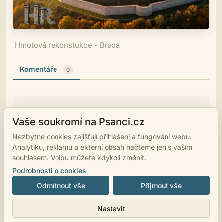
Hmotová rekonstukce - Brada
Komentáře
0
Vaše soukromí na Psanci.cz
Ještě nikdo nekomentoval.
Nezbytné cookies zajišťují přihlášení a fungování webu.
Analytiku, reklamu a externí obsah načteme jen s vaším
souhlasem. Volbu můžete kdykoli změnit.
Pokud chcete vložit komentář, musíte se přihlásit.
Podrobnosti o cookies
Odmítnout vše
Přijmout vše
© 2007 - 2026
psanci.cz
•
Nastavení cookies
•
Facebook
• Programming
Nastavit
by
LUKiO