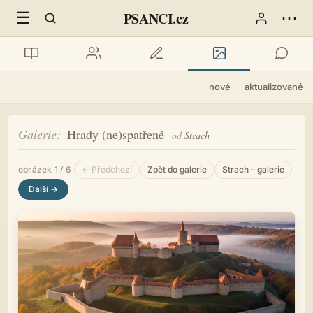
☰
⋯
PSANCI.cz
nové
aktualizované
Galerie
Hrady (ne)spatřené
od
Strach
obrázek 1 / 6
← Předchozí
Zpět do galerie
Strach – galerie
Další →