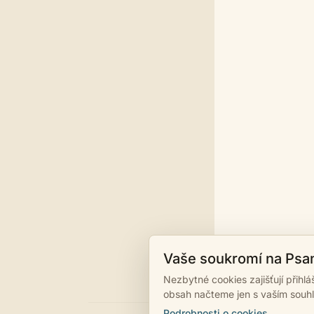
Vaše soukromí na Psa
Nezbytné cookies zajišťují přihl
obsah načteme jen s vaším souh
Podrobnosti o cookies