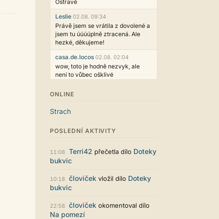
Ostravě
Leslie
02.08. 09:34
Právě jsem se vrátila z dovolené a
jsem tu úúúúplně ztracená. Ale
hezké, děkujeme!
casa.de.locos
02.08. 02:04
wow, toto je hodně nezvyk, ale
není to vůbec ošklivé
Jarda468
31.07. 12:50
ONLINE
Už i počet přečtení jde vidět,
reklama co zasahovala do chatu je
Strach
myslím také už v pořádku,
perfektní práce :)
POSLEDNÍ AKTIVITY
Singularis
30.07. 06:19
Líbí se mi tmavá varianta nového
Terri42
Doteky
přečetla dílo
11:08
vzhledu. Na některých místech
bukvic
jsou sice mezi prvky příliš velké
mezery, ale když mě to bude štvát,
človiček
Doteky
vložil dílo
10:18
určitě to půjde upravit místním
bukvic
stylem... Celkově je styl dobře
funkční a příjemný. Podvedl se.
človiček
okomentoval dílo
22:58
puero
29.07. 11:53
Na pomezí