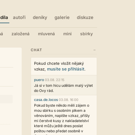
díla
autoři
deníky
galerie
diskuze
ná
založená
mluvená
mini
sbírky
−
CHAT
Pokud chcete vložit nějaký
musíte se přihlásit
vzkaz,
.
puero
03.08. 22:15
Já si v tom hicu udělám malý výlet
do Ovy rád.
casa.de.locos
03.08. 16:00
Pokud byste někdo měli zájem o
mou sbírku s osobním plkem a
věnováním, napište vzkaz, přišly
mi čerstvé kusy z nakladatelství
které můžu ještě dnes poslat
poštou nebo předat osobně v