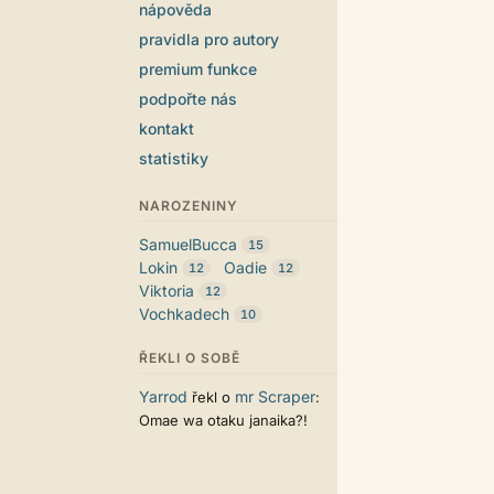
nápověda
pravidla pro autory
premium funkce
podpořte nás
kontakt
statistiky
NAROZENINY
SamuelBucca
15
Lokin
Oadie
12
12
Viktoria
12
Vochkadech
10
ŘEKLI O SOBĚ
Yarrod
mr Scraper
řekl o
:
Omae wa otaku janaika?!