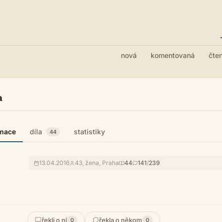
nová
komentovaná
čte
a
rmace
díla
statistiky
44
13.04.2016
43, žena, Praha
44
141
/
239
řekli o ní
řekla o někom
0
0