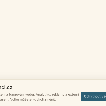
nci.cz
ášení a fungování webu. Analytiku, reklamu a externí
Odmítnout vš
lasem. Volbu můžete kdykoli změnit.