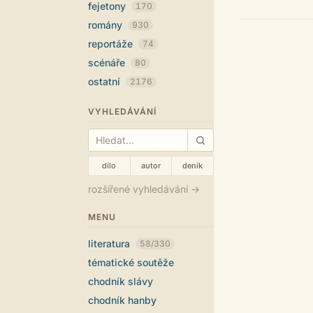
fejetony
170
romány
930
reportáže
74
scénáře
80
ostatní
2176
VYHLEDÁVÁNÍ
dílo
autor
deník
rozšířené vyhledávání →
MENU
literatura
58/330
tématické soutěže
chodník slávy
chodník hanby