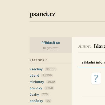
psanci
.
cz
Přihlásit se
Idar
Autor
Registrovat
KATEGORIE
základní info
všechny
35956
básně
31256
miniatury
1939
povídky
2250
úvahy
775
pohádky
90