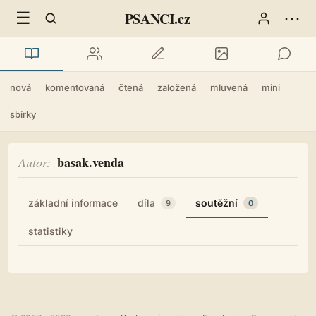
☰
⋯
PSANCI.cz
nová
komentovaná
čtená
založená
mluvená
mini
sbírky
basak.venda
Autor
základní informace
díla
soutěžní
9
0
statistiky