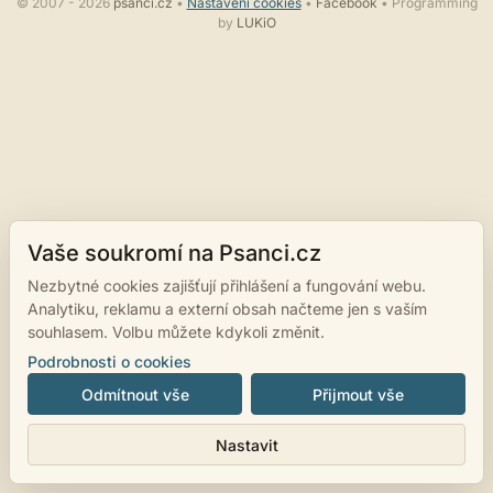
© 2007 - 2026
psanci.cz
•
Nastavení cookies
•
Facebook
• Programming
by
LUKiO
Vaše soukromí na Psanci.cz
Nezbytné cookies zajišťují přihlášení a fungování webu.
Analytiku, reklamu a externí obsah načteme jen s vaším
souhlasem. Volbu můžete kdykoli změnit.
Podrobnosti o cookies
Odmítnout vše
Přijmout vše
Nastavit