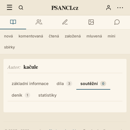
☰
⋯
PSANCI.cz
nová
komentovaná
čtená
založená
mluvená
mini
sbírky
kačule
Autor
základní informace
díla
soutěžní
3
0
deník
statistiky
1