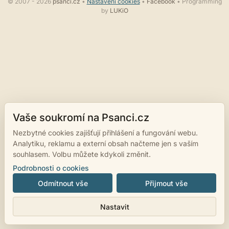
© 2007 - 2026
psanci.cz
•
Nastavení cookies
•
Facebook
• Programming
by
LUKiO
Vaše soukromí na Psanci.cz
Nezbytné cookies zajišťují přihlášení a fungování webu.
Analytiku, reklamu a externí obsah načteme jen s vaším
souhlasem. Volbu můžete kdykoli změnit.
Podrobnosti o cookies
Odmítnout vše
Přijmout vše
Nastavit