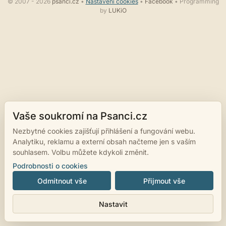
© 2007 - 2026
psanci.cz
•
Nastavení cookies
•
Facebook
• Programming
by
LUKiO
Vaše soukromí na Psanci.cz
Nezbytné cookies zajišťují přihlášení a fungování webu.
Analytiku, reklamu a externí obsah načteme jen s vaším
souhlasem. Volbu můžete kdykoli změnit.
Podrobnosti o cookies
Odmítnout vše
Přijmout vše
Nastavit