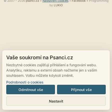
© 2007 - 2026
psanci.cz
•
Nastavení cookies
•
Facebook
• Programming
by
LUKiO
Vaše soukromí na Psanci.cz
Nezbytné cookies zajišťují přihlášení a fungování webu.
Analytiku, reklamu a externí obsah načteme jen s vaším
souhlasem. Volbu můžete kdykoli změnit.
Podrobnosti o cookies
Odmítnout vše
Přijmout vše
Nastavit