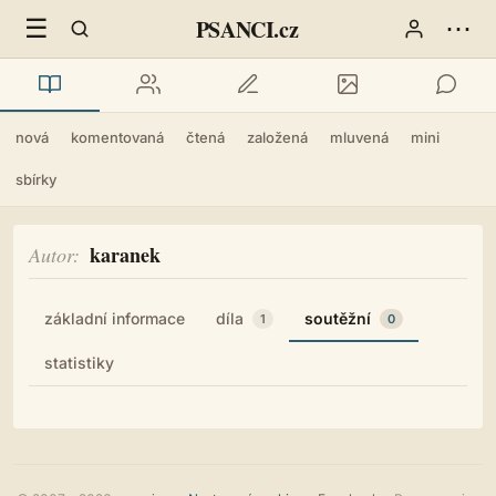
☰
⋯
PSANCI.cz
nová
komentovaná
čtená
založená
mluvená
mini
sbírky
karanek
Autor
základní informace
díla
soutěžní
1
0
statistiky