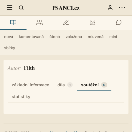
☰
⋯
PSANCI.cz
nová
komentovaná
čtená
založená
mluvená
mini
sbírky
Filth
Autor
základní informace
díla
soutěžní
1
0
statistiky