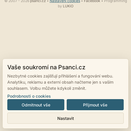
© 2007 - 2026
psanci.cz
•
Nastavení cookies
•
Facebook
• Programming
by
LUKiO
Vaše soukromí na Psanci.cz
Nezbytné cookies zajišťují přihlášení a fungování webu.
Analytiku, reklamu a externí obsah načteme jen s vaším
souhlasem. Volbu můžete kdykoli změnit.
Podrobnosti o cookies
Odmítnout vše
Přijmout vše
Nastavit