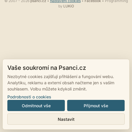
© 2007 - 2026
psanci.cz
•
Nastavení cookies
•
Facebook
• Programming
by
LUKiO
Vaše soukromí na Psanci.cz
Nezbytné cookies zajišťují přihlášení a fungování webu.
Analytiku, reklamu a externí obsah načteme jen s vaším
souhlasem. Volbu můžete kdykoli změnit.
Podrobnosti o cookies
Odmítnout vše
Přijmout vše
Nastavit