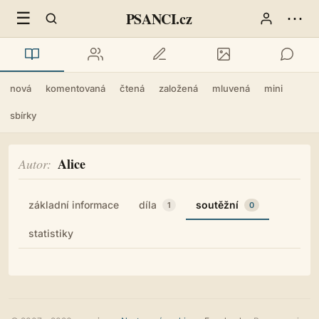
☰
⋯
PSANCI.cz
nová
komentovaná
čtená
založená
mluvená
mini
sbírky
Alice
Autor
základní informace
díla
soutěžní
1
0
statistiky