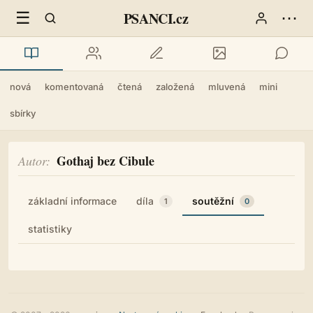
☰
⋯
PSANCI.cz
nová
komentovaná
čtená
založená
mluvená
mini
sbírky
Gothaj bez Cibule
Autor
základní informace
díla
soutěžní
1
0
statistiky