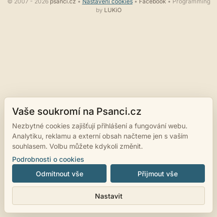
© 2007 - 2026
psanci.cz
•
Nastavení cookies
•
Facebook
• Programming
by
LUKiO
Vaše soukromí na Psanci.cz
Nezbytné cookies zajišťují přihlášení a fungování webu.
Analytiku, reklamu a externí obsah načteme jen s vaším
souhlasem. Volbu můžete kdykoli změnit.
Podrobnosti o cookies
Odmítnout vše
Přijmout vše
Nastavit