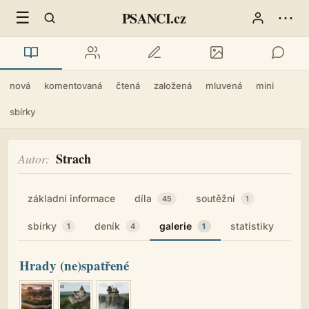
☰
⋯
PSANCI.cz
nová
komentovaná
čtená
založená
mluvená
mini
sbírky
Strach
Autor
základní informace
díla
soutěžní
45
1
sbírky
deník
galerie
statistiky
1
4
1
Hrady (ne)spatřené