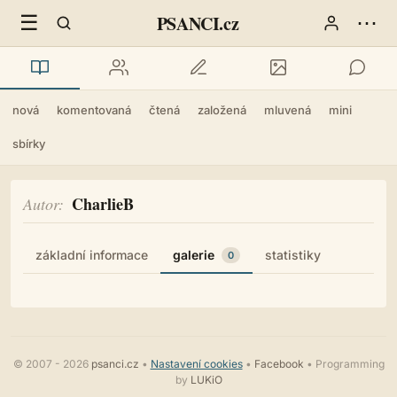
☰
⋯
PSANCI.cz
nová
komentovaná
čtená
založená
mluvená
mini
sbírky
CharlieB
Autor
základní informace
galerie
statistiky
0
© 2007 - 2026
psanci.cz
•
Nastavení cookies
•
Facebook
• Programming
by
LUKiO