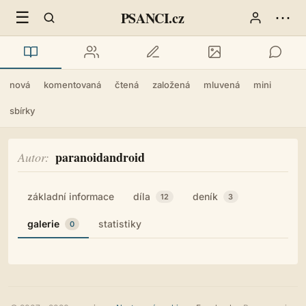
☰
⋯
PSANCI.cz
nová
komentovaná
čtená
založená
mluvená
mini
sbírky
paranoidandroid
Autor
základní informace
díla
deník
12
3
galerie
statistiky
0