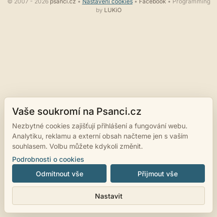
© 2007 - 2026
psanci.cz
•
Nastavení cookies
•
Facebook
• Programming
by
LUKiO
Vaše soukromí na Psanci.cz
Nezbytné cookies zajišťují přihlášení a fungování webu.
Analytiku, reklamu a externí obsah načteme jen s vaším
souhlasem. Volbu můžete kdykoli změnit.
Podrobnosti o cookies
Odmítnout vše
Přijmout vše
Nastavit