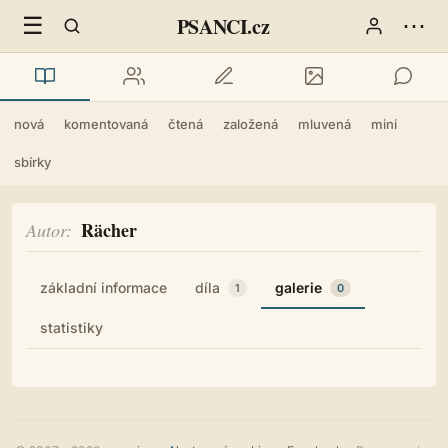
☰
⋯
PSANCI.cz
nová
komentovaná
čtená
založená
mluvená
mini
sbírky
Rächer
Autor
základní informace
díla
galerie
1
0
statistiky