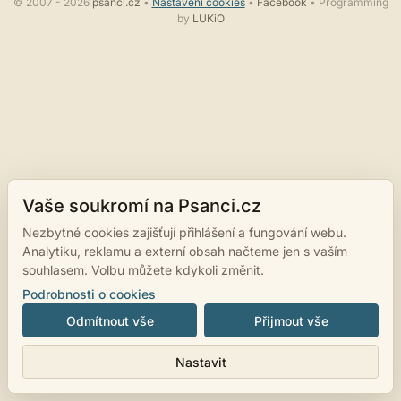
© 2007 - 2026
psanci.cz
•
Nastavení cookies
•
Facebook
• Programming
by
LUKiO
Vaše soukromí na Psanci.cz
Nezbytné cookies zajišťují přihlášení a fungování webu.
Analytiku, reklamu a externí obsah načteme jen s vaším
souhlasem. Volbu můžete kdykoli změnit.
Podrobnosti o cookies
Odmítnout vše
Přijmout vše
Nastavit