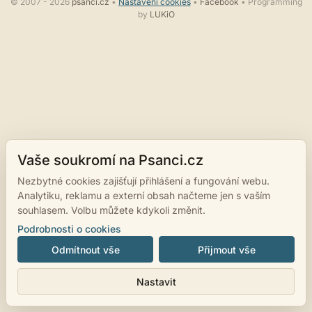
© 2007 - 2026
psanci.cz
•
Nastavení cookies
•
Facebook
• Programming
by
LUKiO
Vaše soukromí na Psanci.cz
Nezbytné cookies zajišťují přihlášení a fungování webu.
Analytiku, reklamu a externí obsah načteme jen s vaším
souhlasem. Volbu můžete kdykoli změnit.
Podrobnosti o cookies
Odmítnout vše
Přijmout vše
Nastavit