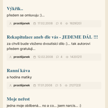
Výkřik..
předem se omluvuju :)...
prostějanek
17.02.2008
6
1629(20)
Rekapitulace aneb dle vás - JEDEME DÁL !!!
za chvíli bude vloženo dvoutisící dílo :)... tak autorovi
předem gratuluji...
prostějanek
12.02.2008
4
1420(21)
Ranní káva
a hodina matiky
prostějanek
17.01.2008
5
2127(23)
Moje neřest
jedna moje oblíbená... no a co... jsem narcis... :)