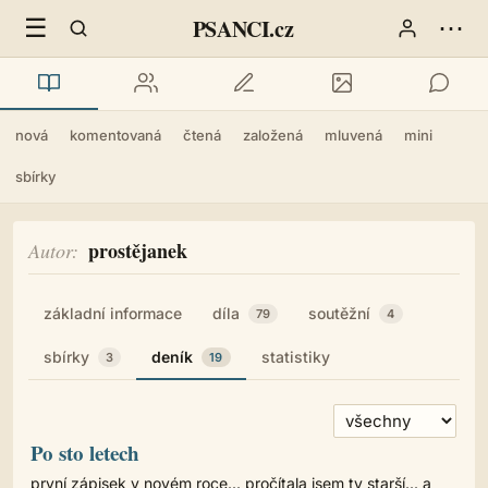
☰
⋯
PSANCI.cz
nová
komentovaná
čtená
založená
mluvená
mini
sbírky
prostějanek
Autor
základní informace
díla
soutěžní
79
4
sbírky
deník
statistiky
3
19
Po sto letech
první zápisek v novém roce... pročítala jsem ty starší... a