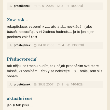
prostějanek
10.01.2008
5
1892(24)
Zase rok ...
rekapitulace, vzpomínky.... atd atd... nevkládám jako
báseň, nepociťuju v ní žádnou hodnotu... je to jen a jen
pocitová záležitost
prostějanek
04.01.2008
4
2183(20)
Přednovoroční
tak nějak se trochu nudím, tak nějak procházím své staré
básně, vzpomínám... fotky se nelekejte... ;)... hrála jsem si s
ohněm...
prostějanek
30.12.2007
9
1404(28)
aktuální cosi
jen si tak píšu....