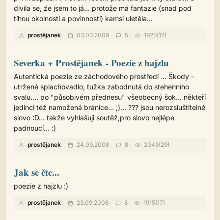
divila se, že jsem to já... protože má fantazie (snad pod
tíhou okolností a povinností) kamsi uletěla...
prostějanek
03.03.2009
5
1923(17)
Severka + Prostějanek - Poezie z hajzlu
Autentická poezie ze záchodového prostředí ... Škody -
utržené splachovadlo, tužka zabodnutá do stehenního
svalu.... po "působivém přednesu" všeobecný šok... někteří
jedinci též namožená bránice... ;)... ??? jsou nerozsluštitelné
slovo :D... takže vyhlašuji soutěž,pro slovo nejlépe
padnoucí... :)
prostějanek
24.09.2008
8
2049(29)
Jak se čte...
poezie z hajzlu :)
prostějanek
23.09.2008
8
1915(17)