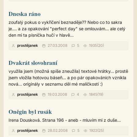
Dneska ráno
zoufalý pokus o vykřičení beznaděje?? Nebo co to sakra
je.... a za opakování "perfect day" se omlouvám... ale celý
den mi ta písnička hučí v hlavě...
prostějanek
27.03.2008
5
1935(20)
Dvakrát slovohraní
využila jsem (možná spíše zneužila) textové hrátky... prostě
jsem vložila hotovou báseň... a po pár opakováních vznikla
nová... originály v seznamu děl mé maličkosti :)
prostějanek
19.03.2008
4
1845(19)
Oněgin byl rusák
Irena Dousková. Strana 196 - aneb - mluvím mi z duše...
prostějanek
28.02.2008
5
1922(25)