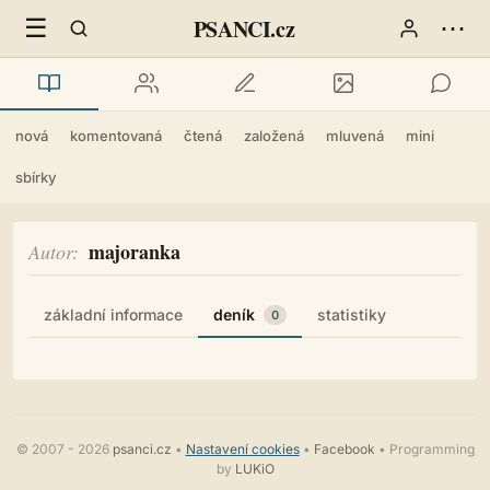
☰
⋯
PSANCI.cz
nová
komentovaná
čtená
založená
mluvená
mini
sbírky
majoranka
Autor
základní informace
deník
statistiky
0
© 2007 - 2026
psanci.cz
•
Nastavení cookies
•
Facebook
• Programming
by
LUKiO