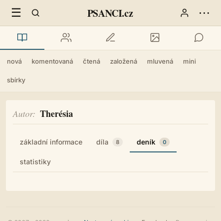
☰
⋯
PSANCI.cz
nová
komentovaná
čtená
založená
mluvená
mini
sbírky
Therésia
Autor
základní informace
díla
deník
8
0
statistiky