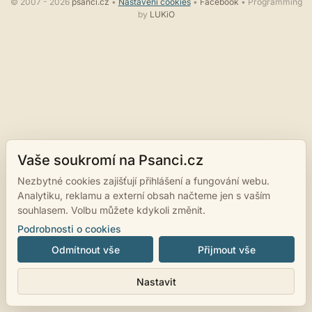
© 2007 - 2026
psanci.cz
•
Nastavení cookies
•
Facebook
• Programming
by
LUKiO
Vaše soukromí na Psanci.cz
Nezbytné cookies zajišťují přihlášení a fungování webu.
Analytiku, reklamu a externí obsah načteme jen s vaším
souhlasem. Volbu můžete kdykoli změnit.
Podrobnosti o cookies
Odmítnout vše
Přijmout vše
Nastavit