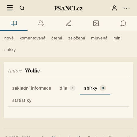
☰
⋯
PSANCI.cz
nová
komentovaná
čtená
založená
mluvená
mini
sbírky
Wolfie
Autor
základní informace
díla
sbírky
1
0
statistiky