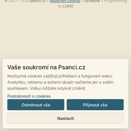
© 2007 - 2026
psanci.cz
•
Nastavení cookies
•
Facebook
• Programming
by
LUKiO
Vaše soukromí na Psanci.cz
Nezbytné cookies zajišťují přihlášení a fungování webu.
Analytiku, reklamu a externí obsah načteme jen s vaším
souhlasem. Volbu můžete kdykoli změnit.
Podrobnosti o cookies
Odmítnout vše
Přijmout vše
Nastavit