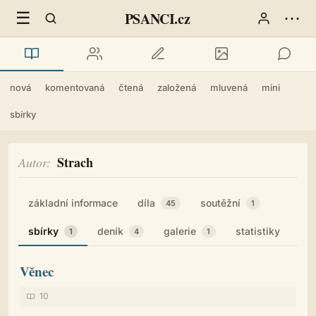
☰
⋯
PSANCI.cz
nová
komentovaná
čtená
založená
mluvená
mini
sbírky
Strach
Autor
základní informace
díla
soutěžní
45
1
sbírky
deník
galerie
statistiky
1
4
1
Věnec
10