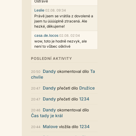
Ostravě
Leslie
02.08. 09:34
Právě jsem se vrátila z dovolené a
jsem tu úúúúplně ztracená. Ale
hezké, děkujeme!
casa.de.locos
02.08. 02:04
wow, toto je hodně nezvyk, ale
není to vůbec ošklivé
Jarda468
31.07. 12:50
POSLEDNÍ AKTIVITY
Už i počet přečtení jde vidět,
reklama co zasahovala do chatu je
Dandy
Ta
okomentoval dílo
myslím také už v pořádku,
20:50
chvíle
perfektní práce :)
Singularis
30.07. 06:19
Dandy
Družice
přečetl dílo
20:47
Líbí se mi tmavá varianta nového
vzhledu. Na některých místech
Dandy
1234
přečetl dílo
20:47
jsou sice mezi prvky příliš velké
mezery, ale když mě to bude štvát,
Dandy
okomentoval dílo
20:46
určitě to půjde upravit místním
Čas tady je král
stylem... Celkově je styl dobře
funkční a příjemný. Podvedl se.
Malove
1234
vložila dílo
20:44
puero
29.07. 11:53