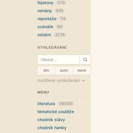
fejetony
170
romány
930
reportáže
74
scénáře
80
ostatní
2176
VYHLEDÁVÁNÍ
dílo
autor
deník
rozšířené vyhledávání →
MENU
literatura
58/330
tématické soutěže
chodník slávy
chodník hanby