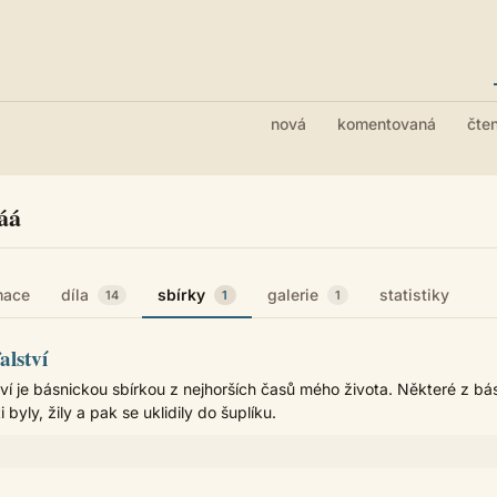
nová
komentovaná
čte
áá
mace
díla
sbírky
galerie
statistiky
14
1
1
lství
ví je básnickou sbírkou z nejhorších časů mého života. Některé z bá
i byly, žily a pak se uklidily do šuplíku.