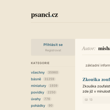
psanci
.
cz
Přihlásit se
mish
Autor
Registrovat
KATEGORIE
základní infor
všechny
35960
Zkouška zoufa
básně
31259
miniatury
1939
Zkouška zoufalst
zde již v minulost
povídky
2250
úvahy
776
13
pohádky
90