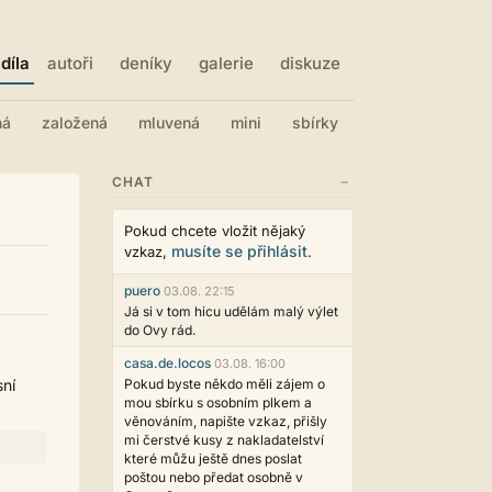
díla
autoři
deníky
galerie
diskuze
ná
založená
mluvená
mini
sbírky
−
CHAT
Pokud chcete vložit nějaký
musíte se přihlásit
vzkaz,
.
puero
03.08. 22:15
Já si v tom hicu udělám malý výlet
do Ovy rád.
casa.de.locos
03.08. 16:00
sní
Pokud byste někdo měli zájem o
mou sbírku s osobním plkem a
věnováním, napište vzkaz, přišly
mi čerstvé kusy z nakladatelství
které můžu ještě dnes poslat
poštou nebo předat osobně v