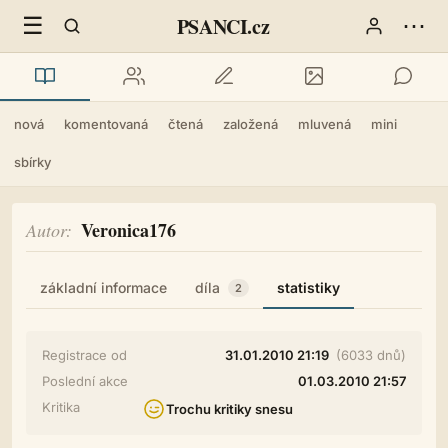
☰
⋯
PSANCI.cz
nová
komentovaná
čtená
založená
mluvená
mini
sbírky
Veronica176
Autor
základní informace
díla
statistiky
2
Registrace od
31.01.2010 21:19
(6033 dnů)
Poslední akce
01.03.2010 21:57
Kritika
Trochu kritiky snesu