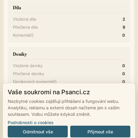
Díla
Vložená díla
2
Přečtená díla
9
Komentářů
0
Deníky
Vložené deníky
0
Přečtené deníky
0
Deníkových komentářů
0
Vaše soukromí na Psanci.cz
Diskuze
Nezbytné cookies zajišťují přihlášení a fungování webu.
Analytiku, reklamu a externí obsah načteme jen s vaším
Příspěvků
0
souhlasem. Volbu můžete kdykoli změnit.
Podrobnosti o cookies
Odmítnout vše
Přijmout vše