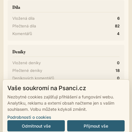
Díla
Vložená díla
6
Přečtená díla
82
Komentářů
4
Deníky
Vložené deníky
0
Přečtené deníky
18
Deníkových komentářů
0
Vaše soukromí na Psanci.cz
Diskuze
Nezbytné cookies zajišťují přihlášení a fungování webu.
Analytiku, reklamu a externí obsah načteme jen s vaším
Příspěvků
0
souhlasem. Volbu můžete kdykoli změnit.
Podrobnosti o cookies
Odmítnout vše
Přijmout vše