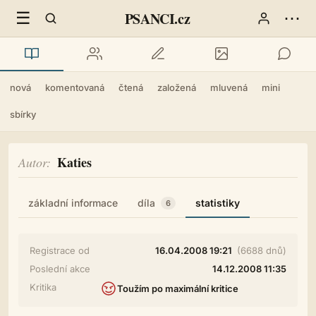
☰
⋯
PSANCI.cz
nová
komentovaná
čtená
založená
mluvená
mini
sbírky
Katies
Autor
základní informace
díla
statistiky
6
Registrace od
16.04.2008 19:21
(6688 dnů)
Poslední akce
14.12.2008 11:35
Kritika
Toužím po maximální kritice