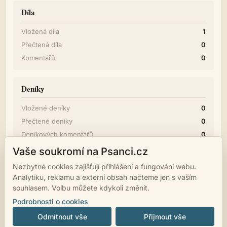
Díla
Vložená díla
1
Přečtená díla
0
Komentářů
0
Deníky
Vložené deníky
0
Přečtené deníky
0
Deníkových komentářů
0
Vaše soukromí na Psanci.cz
Diskuze
Nezbytné cookies zajišťují přihlášení a fungování webu.
Analytiku, reklamu a externí obsah načteme jen s vaším
Příspěvků
0
souhlasem. Volbu můžete kdykoli změnit.
Podrobnosti o cookies
Odmítnout vše
Přijmout vše