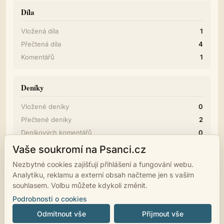
Díla
Vložená díla
1
Přečtená díla
4
Komentářů
1
Deníky
Vložené deníky
0
Přečtené deníky
2
Deníkových komentářů
0
Vaše soukromí na Psanci.cz
Diskuze
Nezbytné cookies zajišťují přihlášení a fungování webu.
Analytiku, reklamu a externí obsah načteme jen s vaším
Příspěvků
0
souhlasem. Volbu můžete kdykoli změnit.
Podrobnosti o cookies
Odmítnout vše
Přijmout vše