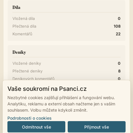
Díla
Vložená díla
0
Přečtená díla
108
Komentářů
22
Deníky
Vložené deníky
0
Přečtené deníky
8
Deníkových komentářů
0
Vaše soukromí na Psanci.cz
Diskuze
Nezbytné cookies zajišťují přihlášení a fungování webu.
Analytiku, reklamu a externí obsah načteme jen s vaším
Příspěvků
1
souhlasem. Volbu můžete kdykoli změnit.
Podrobnosti o cookies
Odmítnout vše
Přijmout vše