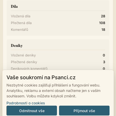
Díla
Vložená díla
28
Přečtená díla
108
Komentářů
18
Deníky
Vložené deníky
0
Přečtené deníky
3
Deníkových komentářů
0
Vaše soukromí na Psanci.cz
Diskuze
Nezbytné cookies zajišťují přihlášení a fungování webu.
Analytiku, reklamu a externí obsah načteme jen s vaším
Příspěvků
1
souhlasem. Volbu můžete kdykoli změnit.
Podrobnosti o cookies
Odmítnout vše
Přijmout vše