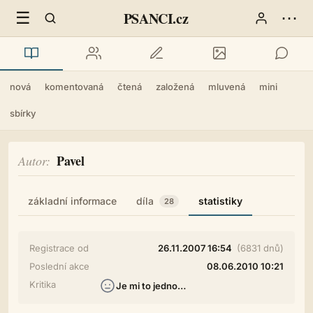
☰
⋯
PSANCI.cz
nová
komentovaná
čtená
založená
mluvená
mini
sbírky
Pavel
Autor
základní informace
díla
statistiky
28
Registrace od
26.11.2007 16:54
(6831 dnů)
Poslední akce
08.06.2010 10:21
Kritika
Je mi to jedno…