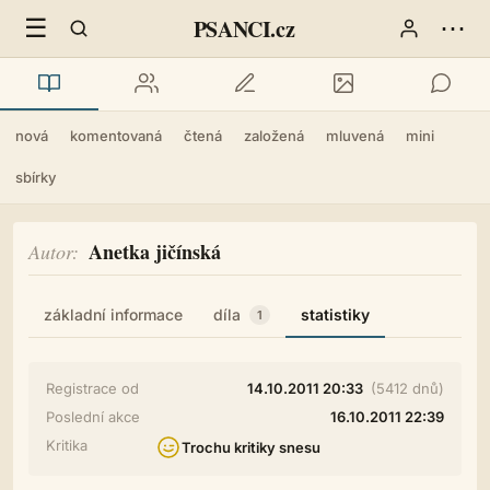
☰
⋯
PSANCI.cz
nová
komentovaná
čtená
založená
mluvená
mini
sbírky
Anetka jičínská
Autor
základní informace
díla
statistiky
1
Registrace od
14.10.2011 20:33
(5412 dnů)
Poslední akce
16.10.2011 22:39
Kritika
Trochu kritiky snesu