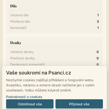
Díla
Vložená díla
1
Přečtená díla
3
Komentářů
1
Deníky
Vložené deníky
0
Přečtené deníky
0
Deníkových komentářů
0
Vaše soukromí na Psanci.cz
Diskuze
Nezbytné cookies zajišťují přihlášení a fungování webu.
Analytiku, reklamu a externí obsah načteme jen s vaším
Příspěvků
0
souhlasem. Volbu můžete kdykoli změnit.
Podrobnosti o cookies
Odmítnout vše
Přijmout vše