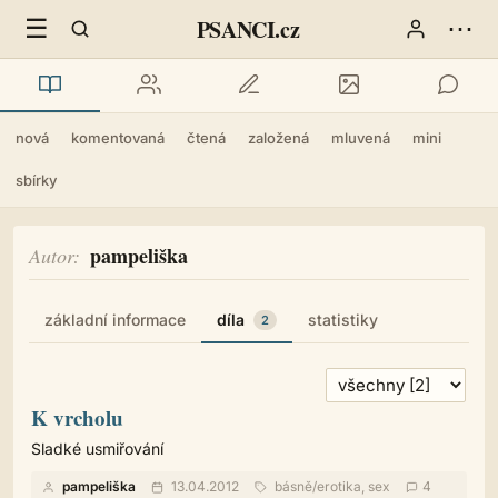
☰
⋯
PSANCI.cz
nová
komentovaná
čtená
založená
mluvená
mini
sbírky
pampeliška
Autor
základní informace
díla
statistiky
2
K vrcholu
Sladké usmiřování
pampeliška
13.04.2012
básně
/
erotika, sex
4