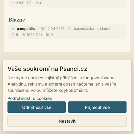
2390 (13)
0
Blázne
pampeliška
12.04.2012
básně
/
láska - zklamání
6
1645 (14)
0
Vaše soukromí na Psanci.cz
© 2007 - 2026
psanci.cz
•
Nastavení cookies
•
Facebook
• Programming
by
LUKiO
Nezbytné cookies zajišťují přihlášení a fungování webu.
Analytiku, reklamu a externí obsah načteme jen s vaším
souhlasem. Volbu můžete kdykoli změnit.
Podrobnosti o cookies
Odmítnout vše
Přijmout vše
Nastavit