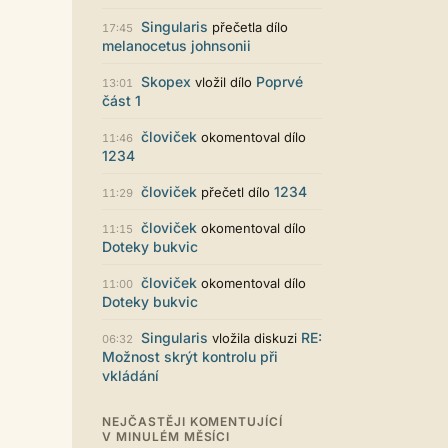
určitě to půjde upravit místním
stylem... Celkově je styl dobře
Singularis
přečetla dílo
17:45
funkční a příjemný. Podvedl se.
melanocetus johnsonii
puero
29.07. 11:53
Skopex
Poprvé
vložil dílo
13:01
Zajímavý počin. Líbí se mi jak je to
část 1
graficky promyšlené.
Santiago Dibla
človiček
29.07. 11:01
okomentoval dílo
11:46
Ahoj všem! Právě jsem publikoval
1234
svou druhou sbírku. Dostupná je ve
formátu pdf. Budu moc rád za
človiček
1234
přečetl dílo
11:29
přečtení! Sbírka nese název Já v
sobě, dostupná je například zde:
človiček
okomentoval dílo
11:15
https://www.palmknihy.cz/ekniha/j
Doteky bukvic
a-v-sobe-428529 Santiago :)
človiček
okomentoval dílo
11:00
Kristína Melegová
27.07. 21:01
Doteky bukvic
super práca, symbol toho, že to tu
ešte žije
Singularis
RE:
vložila diskuzi
06:32
Strach
26.07. 21:35
Možnost skrýt kontrolu při
Pena pace Lukio,... bude to tvrdy
vkládání
zvykani po tech x letech ale
zvykneme sei
NEJČASTĚJI KOMENTUJÍCÍ
Terri42
26.07. 20:42
V MINULÉM MĚSÍCI