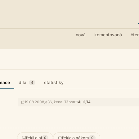
nová
komentovaná
čte
rmace
díla
statistiky
4
19.08.2008
36, žena, Tábor
4
1
/
14
řekli o ní
řekla o někom
0
0