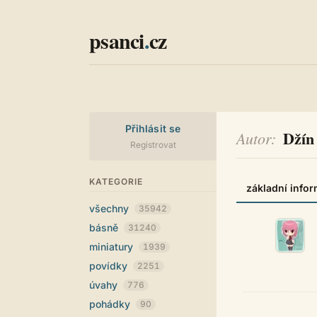
psanci
.
cz
Přihlásit se
Džín
Autor
Registrovat
KATEGORIE
základní info
všechny
35942
básně
31240
miniatury
1939
povídky
2251
úvahy
776
pohádky
90