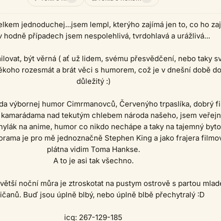
elkem jednoduchej...jsem lempl, kterýho zajímá jen to, co ho za
v hodně případech jsem nespolehlivá, tvrdohlavá a urážlivá...
milovat, být věrná ( ať už lidem, svému přesvědčení, nebo taky 
, někoho rozesmát a brát věci s humorem, což je v dnešní době do
důležitý :)
da výbornej humor Cimrmanovců, Červenýho trpaslíka, dobrý fi
 kamarádama nad tekutým chlebem národa našeho, jsem veřej
hylák na anime, humor co nikdo nechápe a taky na tajemný bytos
orama je pro mě jednoznačně Stephen King a jako frajera filmo
plátna vidim Toma Hankse.
A to je asi tak všechno.
jvětší noční můra je ztroskotat na pustym ostrově s partou mlad
čanů. Buď jsou úplně blbý, nebo úplně blbě přechytralý :D
icq: 267-129-185