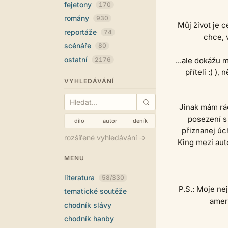
fejetony
170
romány
930
Můj život je c
reportáže
74
chce, 
scénáře
80
ostatní
2176
...ale dokážu 
příteli :) )
VYHLEDÁVÁNÍ
Jinak mám rá
posezení s
dílo
autor
deník
přiznanej úc
rozšířené vyhledávání →
King mezi aut
MENU
literatura
58/330
P.S.: Moje ne
tematické soutěže
ameri
chodník slávy
chodník hanby