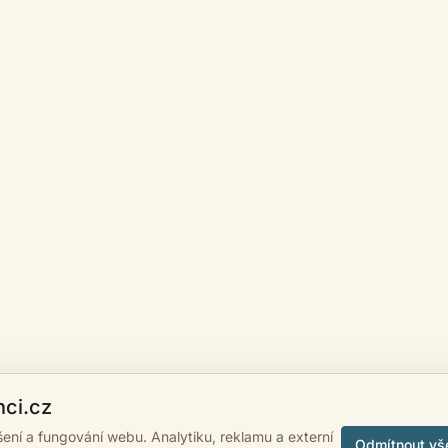
nci.cz
ášení a fungování webu. Analytiku, reklamu a externí
Odmítnout vš