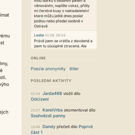
mou sbírku s osobním plkem a
věnováním, napište vzkaz, přišly
mi čerstvé kusy z nakladatelství
jímat
které můžu ještě dnes poslat
poštou nebo předat osobně v
Ostravě
svému
Leslie
02.08. 09:34
Právě jsem se vrátila z dovolené a
st
jsem tu úúúúplně ztracená. Ale
hezké, děkujeme!
ONLINE
casa.de.locos
02.08. 02:04
lmy,
wow, toto je hodně nezvyk, ale
Poezie anonymity
štiler
ně
není to vůbec ošklivé
ti.
Jarda468
31.07. 12:50
POSLEDNÍ AKTIVITY
výho
Už i počet přečtení jde vidět,
reklama co zasahovala do chatu je
Jarda468
vložil dílo
02:44
myslím také už v pořádku,
Odcizení
perfektní práce :)
KarelVrba
okomentoval dílo
Singularis
23:57
30.07. 06:19
ejch
Souhvězdí panny
Líbí se mi tmavá varianta nového
vzhledu. Na některých místech
jsou sice mezi prvky příliš velké
Dandy
Poprvé
přečetl dílo
18:46
mezery, ale když mě to bude štvát,
část 1