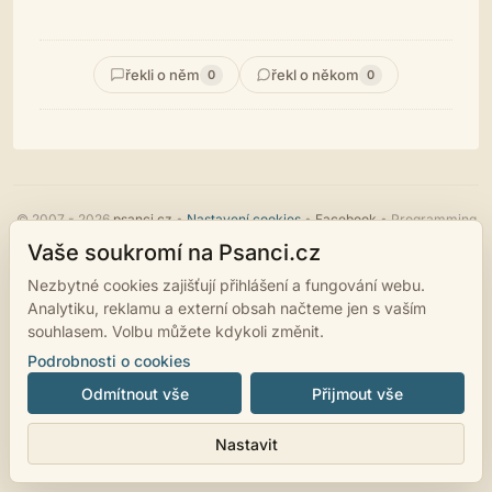
řekli o něm
řekl o někom
0
0
© 2007 - 2026
psanci.cz
•
Nastavení cookies
•
Facebook
• Programming
by
LUKiO
Vaše soukromí na Psanci.cz
Nezbytné cookies zajišťují přihlášení a fungování webu.
Analytiku, reklamu a externí obsah načteme jen s vaším
souhlasem. Volbu můžete kdykoli změnit.
Podrobnosti o cookies
Odmítnout vše
Přijmout vše
Nastavit