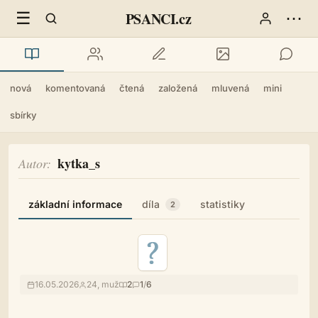
☰
⋯
PSANCI.cz
nová
komentovaná
čtená
založená
mluvená
mini
sbírky
kytka_s
Autor
základní informace
díla
statistiky
2
16.05.2026
24, muž
2
1
/
6