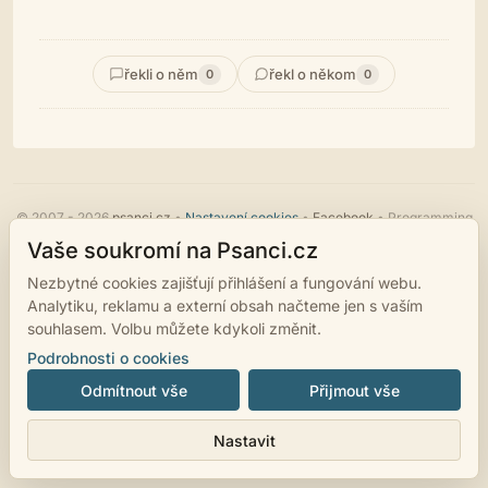
řekli o něm
řekl o někom
0
0
© 2007 - 2026
psanci.cz
•
Nastavení cookies
•
Facebook
• Programming
by
LUKiO
Vaše soukromí na Psanci.cz
Nezbytné cookies zajišťují přihlášení a fungování webu.
Analytiku, reklamu a externí obsah načteme jen s vaším
souhlasem. Volbu můžete kdykoli změnit.
Podrobnosti o cookies
Odmítnout vše
Přijmout vše
Nastavit