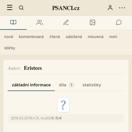
☰
⋯
PSANCI.cz
nová
komentovaná
čtená
založená
mluvená
mini
sbírky
Eristees
Autor
základní informace
díla
statistiky
1
16.02.2016
31, muž
1
5
/
4